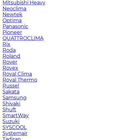
Mitsubishi Heavy
Neoclima
Newtek
Optima
Panasonic
Pioneer
QUATTROCLIMA
Rix
Roda
Roland
Rover
Rovex
Royal Clima
Royal Thermo
Russel
Sakata
Samsung
Shivaki
Shuft
SmartWay
Suzuki
SYSCOOL
Systemair
Tadiran