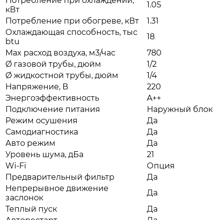
Потребление при охлаждении,
1.05
кВт
Потребление при обогреве, кВт
1.31
Охлаждающая способность, тыс
18
btu
Max расход воздуха, м3/час
780
Ø газовой трубы, дюйм
1/2
Ø жидкостной трубы, дюйм
1/4
Напряжение, В
220
Энергоэффективность
A++
Подключение питания
Наружный блок
Режим осушения
Да
Самодиагностика
Да
Авто режим
Да
Уровень шума, дБа
21
Wi-Fi
Опция
Предварительный фильтр
Да
Непрерывное движение
Да
заслонок
Теплый пуск
Да