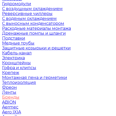
Гидромодули
С воздушным охлаждением
Реверсивные чиллеры
С водяным охлаждением
С выносным конденсатором
Расходные материалы монтажа
Дренажные помпы и шланги
Подставки
Медные трубы
Защитные козырьки и решетки
Кабель-канал
Электрика
Кронштейны
Гофра и клипсы
Крепеж
Монтажная пена и герметики
Теплоизоляция
Фреон
Ленты
Бренды
ABION
Aermec
Aero IXIA