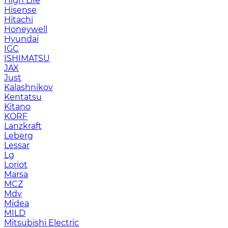
High Life
Hisense
Hitachi
Honeywell
Hyundai
IGC
ISHIMATSU
JAX
Just
Kalashnikov
Kentatsu
Kitano
KORF
Lanzkraft
Leberg
Lessar
Lg
Loriot
Marsa
MCZ
Mdv
Midea
MILD
Mitsubishi Electric