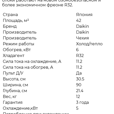
блоки работают на новом озонобезопасном и
более экономичном фреоне R32.
Страна
Япония
Площадь, м²
42
Бренд
Daikin
Производитель
Daikin
Производитель
Чехия
Режим работы
Холод/тепло
Обогрев, кВт
6
Хладагент
R32
Сила тока на охлаждение, А
11.2
Сила тока на обогрев, А
11.2
Пульт Д/У
Да
Высота, см
30.5
Ширина, см
90
Глубина, см
21.4
Вес, кг
12
Гарантия
3 года
Охлаждение,кВт
5