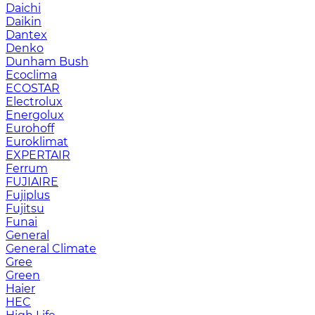
Daichi
Daikin
Dantex
Denko
Dunham Bush
Ecoclima
ECOSTAR
Electrolux
Energolux
Eurohoff
Euroklimat
EXPERTAIR
Ferrum
FUJIAIRE
Fujiplus
Fujitsu
Funai
General
General Climate
Gree
Green
Haier
HEC