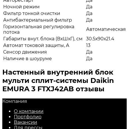
Авторестарт
Да
Ночной режим
Да
Фильтр тонкой очистки
Да
Антибактериальный фильтр
Да
Горизонтальная регулировка
Автоматическая
потока
Габариты внут. блока (ВхШхГ), см
30.5х90х21.4
Автомат токовой защиты, A
13
Сенсор движения
Да
Наличие в шоуруме
Да
Настенный внутренний блок
мульти сплит-системы Daikin
EMURA 3 FTXJ42AB отзывы
Компания
О компании
Портфолио
Вакансии
Для прессы