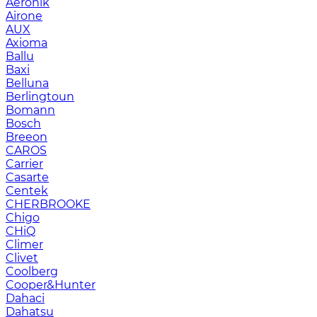
Aeronik
Airone
AUX
Axioma
Ballu
Baxi
Belluna
Berlingtoun
Bomann
Bosch
Breeon
CAROS
Carrier
Casarte
Centek
CHERBROOKE
Chigo
CHiQ
Climer
Clivet
Coolberg
Cooper&Hunter
Dahaci
Dahatsu