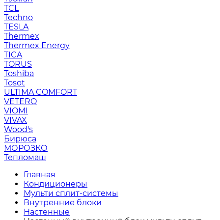
TCL
Techno
TESLA
Thermex
Thermex Energy
TICA
TORUS
Toshiba
Tosot
ULTIMA COMFORT
VETERO
VIOMI
VIVAX
Wood's
Бирюса
МОРОЗКО
Тепломаш
Главная
Кондиционеры
Мульти сплит-системы
Внутренние блоки
Настенные