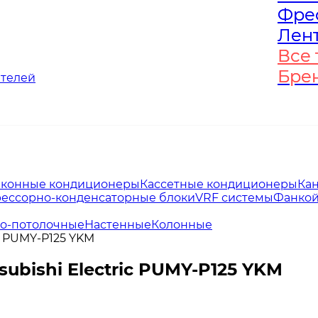
Фре
Фре
Лен
Лен
Все 
Все 
Бре
Бре
ателей
конные кондиционеры
Кассетные кондиционеры
Ка
ессорно-конденсаторные блоки
VRF системы
Фанко
о-потолочные
Настенные
Колонные
c PUMY-P125 YKM
ubishi Electric PUMY-P125 YKM