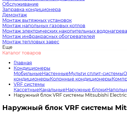
Обслуживание
Заправка кондиционера
Демонтаж
Монтаж вытяжных установок
Монтаж напольных газовых котлов
Монтаж электрических накопительных водонагрев
Монтаж инфракрасных обогревателей
Монтаж тепловых завес
Еще
Каталог товаров
Главная
Кондиционеры
Мобильные
Настенные
Мульти сплит-системы
О
кондиционеры
Колонные кондиционеры
Компр
VRF системы
Кассетные
Канальные
Наружные блоки
Напольн
Наружный блок VRF системы Mitsubishi Electri
Наружный блок VRF системы Mits