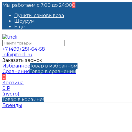
Мы работаем с 7:00 до 24:00
0
Пункты самовывоза
Шоурум
Еще
+7 (499) 281-64-58
info@tncli.ru
Заказать звонок
Избранное
Товар в избранном
Сравнение
Товар в сравнении
0
Корзина
0
₽
(пусто)
Товар в корзине!
Бренды