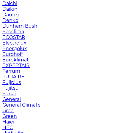
Daichi
Daikin
Dantex
Denko
Dunham Bush
Ecoclima
ECOSTAR
Electrolux
Energolux
Eurohoff
Euroklimat
EXPERTAIR
Ferrum
FUJIAIRE
Fujiplus
Fujitsu
Funai
General
General Climate
Gree
Green
Haier
HEC