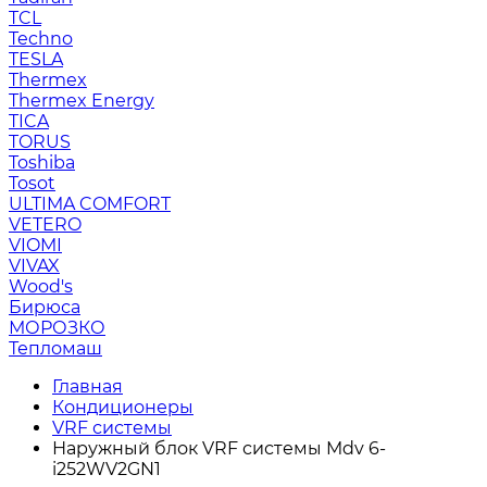
TCL
Techno
TESLA
Thermex
Thermex Energy
TICA
TORUS
Toshiba
Tosot
ULTIMA COMFORT
VETERO
VIOMI
VIVAX
Wood's
Бирюса
МОРОЗКО
Тепломаш
Главная
Кондиционеры
VRF системы
Наружный блок VRF системы Mdv 6-
i252WV2GN1