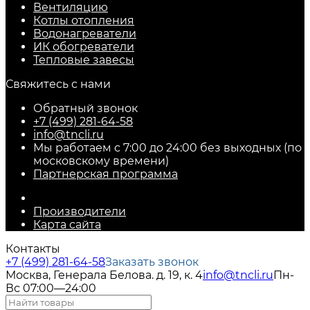
Вентиляцию
Котлы отопления
Водонагреватели
ИК обогреватели
Тепловые завесы
Свяжитесь с нами
Обратный звонок
+7 (499) 281-64-58
info@tncli.ru
Мы работаем с 7:00 до 24:00 без выходных (по
московскому времени)
Партнерская программа
Производители
Карта сайта
Контакты
+7 (499) 281-64-58
Заказать звонок
Москва, Генерала Белова. д. 19, к. 4
info@tncli.ru
Пн-
Вс 07:00—24:00