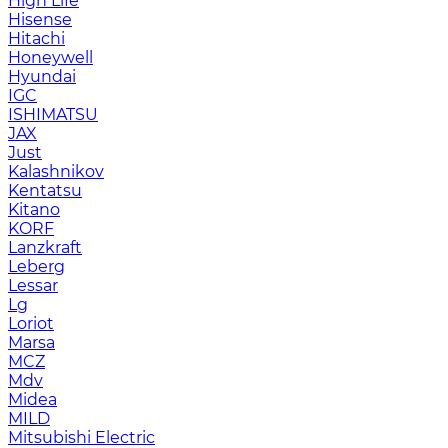
High Life
Hisense
Hitachi
Honeywell
Hyundai
IGC
ISHIMATSU
JAX
Just
Kalashnikov
Kentatsu
Kitano
KORF
Lanzkraft
Leberg
Lessar
Lg
Loriot
Marsa
MCZ
Mdv
Midea
MILD
Mitsubishi Electric