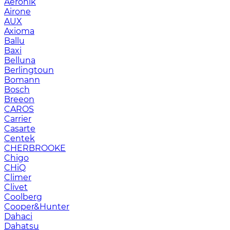
Aeronik
Airone
AUX
Axioma
Ballu
Baxi
Belluna
Berlingtoun
Bomann
Bosch
Breeon
CAROS
Carrier
Casarte
Centek
CHERBROOKE
Chigo
CHiQ
Climer
Clivet
Coolberg
Cooper&Hunter
Dahaci
Dahatsu