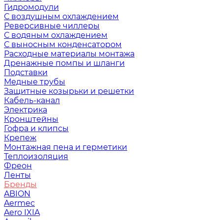
Гидромодули
С воздушным охлаждением
Реверсивные чиллеры
С водяным охлаждением
С выносным конденсатором
Расходные материалы монтажа
Дренажные помпы и шланги
Подставки
Медные трубы
Защитные козырьки и решетки
Кабель-канал
Электрика
Кронштейны
Гофра и клипсы
Крепеж
Монтажная пена и герметики
Теплоизоляция
Фреон
Ленты
Бренды
ABION
Aermec
Aero IXIA