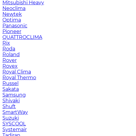
Mitsubishi Heavy
Neoclima
Newtek
Optima
Panasonic
Pioneer
QUATTROCLIMA
Rix
Roda
Roland
Rover
Rovex
Royal Clima
Royal Thermo
Russel
Sakata
Samsung
Shivaki
Shuft
SmartWay
Suzuki
SYSCOOL
Systemair
Tadiran