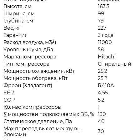
Высота, см
163,5
Ширина, см
99
Глубина, см
79
Вес, кг
227
Гарантия
3 года
Расход воздуха, м3/ч
11000
Уровень шума, дБа
58
Марка компрессора
Hitachi
Тип компрессора
Спиральный
Мощность охлаждения, кВт
25.2
Мощность обогрева, кВт
25.2
Фреон (Хладагент)
R410A
EER
4,55
COP
5,2
Кол-во компрессоров
1
∑ мощностей подключаемых ВБ, %
130
Статическое давление, Па
40
Max перепад высот между вн.
30
блоками