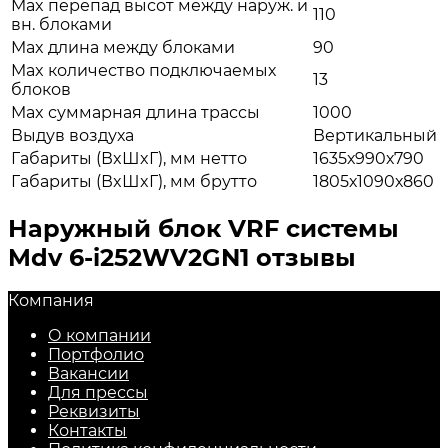
Max перепад высот между наруж. и
110
вн. блоками
Max длина между блоками
90
Max количество подключаемых
13
блоков
Max суммарная длина трассы
1000
Выдув воздуха
Вертикальный
Габариты (ВxШxГ), мм нетто
1635х990х790
Габариты (ВxШxГ), мм брутто
1805х1090х860
Наружный блок VRF системы
Mdv 6-i252WV2GN1 отзывы
Компания
О компании
Портфолио
Вакансии
Для прессы
Реквизиты
Контакты