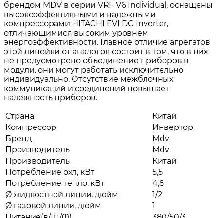
брендом MDV в серии VRF V6 Individual, оснащены
высокоэффективными и надежными
компрессорами HITACHI EVI DC Inverter,
отличающимися высоким уровнем
энергоэффективности. Главное отличие агрегатов
этой линейки от аналогов состоит в том, что в них
не предусмотрено объединение приборов в
модули, они могут работать исключительно
индивидуально. Отсутствие межблочных
коммуникаций и соединений повышает
надежность приборов.
Страна
Китай
Компрессор
Инвертор
Бренд
Mdv
Производитель
Mdv
Производитель
Китай
Потребление охл, кВт
5,5
Потребление тепло, кВт
4,8
Ø жидкостной линии, дюйм
1/2
Ø газовой линии, дюйм
1
Питание(в/Гц/Ф)
380/50/3