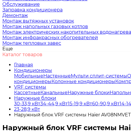
Обслуживание
Заправка кондиционера
Демонтаж
Монтаж вытяжных установок
Монтаж напольных газовых котлов
Монтаж электрических накопительных водонагрев
Монтаж инфракрасных обогревателей
Монтаж тепловых завес
Еще
Каталог товаров
Главная
Кондиционеры
Мобильные
Настенные
Мульти сплит-системы
О
кондиционеры
Колонные кондиционеры
Компр
VRF системы
Кассетные
Канальные
Наружные блоки
Напольн
Наружные блоки
30-33,9 кВт
34-44,9 кВт
15-19,9 кВт
60-90,9 кВт
14-1
23-28,9 кВт
Наружный блок VRF системы Haier AV08NMVE
Наружный блок VRF системы Ha