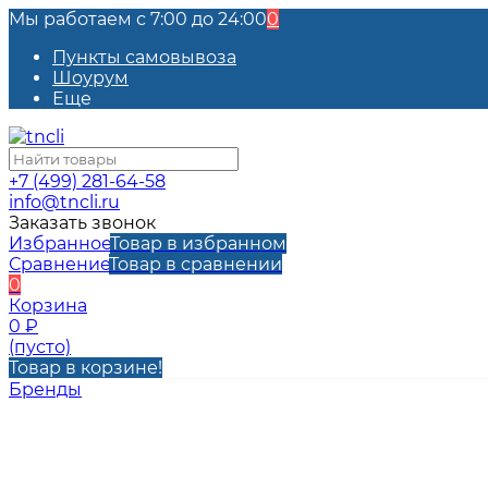
Мы работаем с 7:00 до 24:00
0
Пункты самовывоза
Шоурум
Еще
+7 (499) 281-64-58
info@tncli.ru
Заказать звонок
Избранное
Товар в избранном
Сравнение
Товар в сравнении
0
Корзина
0
₽
(пусто)
Товар в корзине!
Бренды