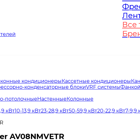
Фре
Фре
Лен
Лен
Все 
Все 
Бре
Бре
ателей
конные кондиционеры
Кассетные кондиционеры
Ка
ессорно-конденсаторные блоки
VRF системы
Фанко
о-потолочные
Настенные
Колонные
4,9 кВт
10-13,9 кВт
23-28,9 кВт
50-59,9 кВт
20-22,9 кВт
7-9,9 
TR
ier AV08NMVETR