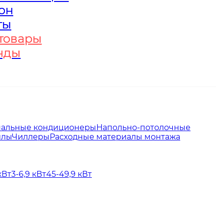
он
он
ты
ты
товары
товары
нды
нды
нальные кондиционеры
Напольно-потолочные
йлы
Чиллеры
Расходные материалы монтажа
кВт
3-6,9 кВт
45-49,9 кВт