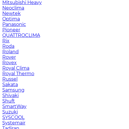
Mitsubishi Heavy
Neoclima
Newtek
Optima
Panasonic
Pioneer
QUATTROCLIMA
Rix
Roda
Roland
Rover
Rovex
Royal Clima
Royal Thermo
Russel
Sakata
Samsung
Shivaki
Shuft
SmartWay
Suzuki
SYSCOOL
Systemair
Tadiran