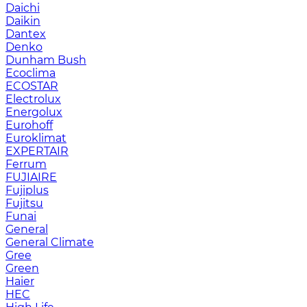
Daichi
Daikin
Dantex
Denko
Dunham Bush
Ecoclima
ECOSTAR
Electrolux
Energolux
Eurohoff
Euroklimat
EXPERTAIR
Ferrum
FUJIAIRE
Fujiplus
Fujitsu
Funai
General
General Climate
Gree
Green
Haier
HEC