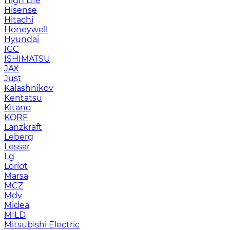
High Life
Hisense
Hitachi
Honeywell
Hyundai
IGC
ISHIMATSU
JAX
Just
Kalashnikov
Kentatsu
Kitano
KORF
Lanzkraft
Leberg
Lessar
Lg
Loriot
Marsa
MCZ
Mdv
Midea
MILD
Mitsubishi Electric