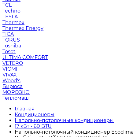
TCL
Techno
TESLA
Thermex
Thermex Energy
TICA
TORUS
Toshiba
Tosot
ULTIMA COMFORT
VETERO
VIOMI
VIVAX
Wood's
Бирюса
МОРОЗКО
Тепломаш
Главная
Кондиционеры
Напольно-потолочные кондиционеры
17 кВт - 60 BTU
Напольно-потолочный кондиционер Ecoclima