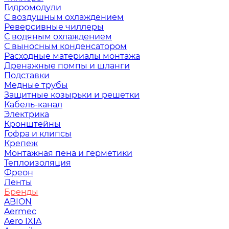
Гидромодули
С воздушным охлаждением
Реверсивные чиллеры
С водяным охлаждением
С выносным конденсатором
Расходные материалы монтажа
Дренажные помпы и шланги
Подставки
Медные трубы
Защитные козырьки и решетки
Кабель-канал
Электрика
Кронштейны
Гофра и клипсы
Крепеж
Монтажная пена и герметики
Теплоизоляция
Фреон
Ленты
Бренды
ABION
Aermec
Aero IXIA