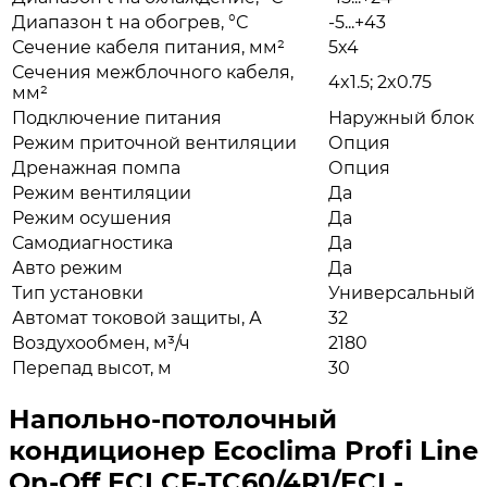
Диапазон t на обогрев, °С
-5...+43
Сечение кабеля питания, мм²
5x4
Сечения межблочного кабеля,
4x1.5; 2x0.75
мм²
Подключение питания
Наружный блок
Режим приточной вентиляции
Опция
Дренажная помпа
Опция
Режим вентиляции
Да
Режим осушения
Да
Самодиагностика
Да
Авто режим
Да
Тип установки
Универсальный
Автомат токовой защиты, А
32
Воздухообмен, м³/ч
2180
Перепад высот, м
30
Напольно-потолочный
кондиционер Ecoclima Profi Line
On-Off ECLCF-TC60/4R1/ECL-