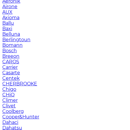
Aeronik
Airone
AUX
Axioma
Ballu
Baxi
Belluna
Berlingtoun
Bomann
Bosch
Breeon
CAROS
Carrier
Casarte
Centek
CHERBROOKE
Chigo
CHiQ
Climer
Clivet
Coolberg
Cooper&Hunter
Dahaci
Dahatsu