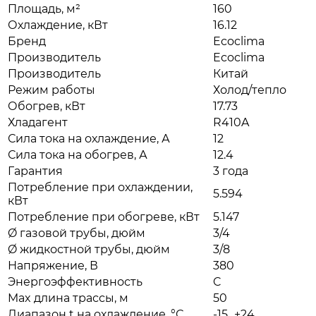
Площадь, м²
160
Охлаждение, кВт
16.12
Бренд
Ecoclima
Производитель
Ecoclima
Производитель
Китай
Режим работы
Холод/тепло
Обогрев, кВт
17.73
Хладагент
R410A
Сила тока на охлаждение, А
12
Сила тока на обогрев, А
12.4
Гарантия
3 года
Потребление при охлаждении,
5.594
кВт
Потребление при обогреве, кВт
5.147
Ø газовой трубы, дюйм
3/4
Ø жидкостной трубы, дюйм
3/8
Напряжение, В
380
Энергоэффективность
C
Max длина трассы, м
50
Диапазон t на охлаждение, °С
-15...+24