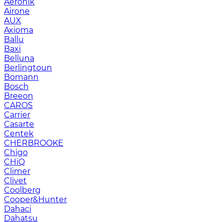
Aeronik
Airone
AUX
Axioma
Ballu
Baxi
Belluna
Berlingtoun
Bomann
Bosch
Breeon
CAROS
Carrier
Casarte
Centek
CHERBROOKE
Chigo
CHiQ
Climer
Clivet
Coolberg
Cooper&Hunter
Dahaci
Dahatsu