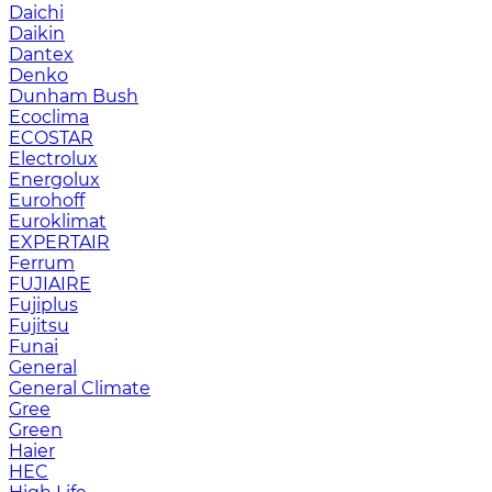
Daichi
Daikin
Dantex
Denko
Dunham Bush
Ecoclima
ECOSTAR
Electrolux
Energolux
Eurohoff
Euroklimat
EXPERTAIR
Ferrum
FUJIAIRE
Fujiplus
Fujitsu
Funai
General
General Climate
Gree
Green
Haier
HEC