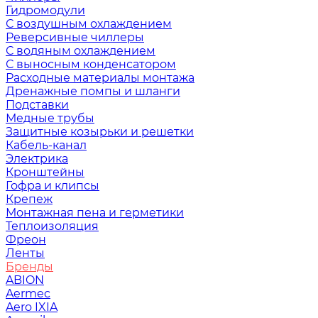
Гидромодули
С воздушным охлаждением
Реверсивные чиллеры
С водяным охлаждением
С выносным конденсатором
Расходные материалы монтажа
Дренажные помпы и шланги
Подставки
Медные трубы
Защитные козырьки и решетки
Кабель-канал
Электрика
Кронштейны
Гофра и клипсы
Крепеж
Монтажная пена и герметики
Теплоизоляция
Фреон
Ленты
Бренды
ABION
Aermec
Aero IXIA