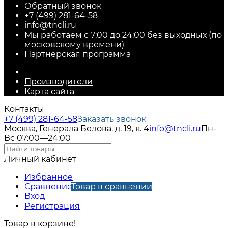
Обратный звонок
+7 (499) 281-64-58
info@tncli.ru
Мы работаем с 7:00 до 24:00 без выходных (по
московскому времени)
Партнерская программа
Производители
Карта сайта
Контакты
+7 (499) 281-64-58
Заказать звонок
Москва, Генерала Белова. д. 19, к. 4
info@tncli.ru
Пн-
Вс 07:00—24:00
Личный кабинет
Избранное
Сравнение
Товар в сравнении
Вход
Регистрация
Товар в корзине!