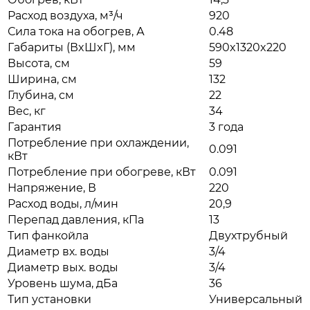
Расход воздуха, м³/ч
920
Сила тока на обогрев, А
0.48
Габариты (ВxШxГ), мм
590x1320x220
Высота, см
59
Ширина, см
132
Глубина, см
22
Вес, кг
34
Гарантия
3 года
Потребление при охлаждении,
0.091
кВт
Потребление при обогреве, кВт
0.091
Напряжение, В
220
Расход воды, л/мин
20,9
Перепад давления, кПа
13
Тип фанкойла
Двухтрубный
Диаметр вх. воды
3/4
Диаметр вых. воды
3/4
Уровень шума, дБа
36
Тип установки
Универсальный