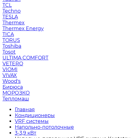
TCL
Techno
TESLA
Thermex
Thermex Energy
TICA
TORUS
Toshiba
Tosot
ULTIMA COMFORT
VETERO
VIOMI
VIVAX
Wood's
Бирюса
МОРОЗКО
Тепломаш
Главная
Кондиционеры
VRF системы
Напольно-потолочные
3-3,9 кВт