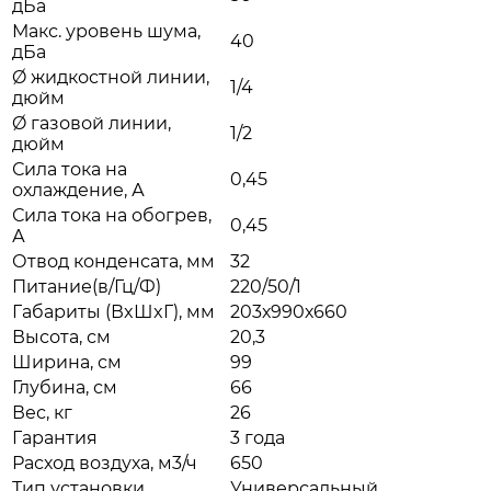
дБа
Макс. уровень шума,
40
дБа
Ø жидкостной линии,
1/4
дюйм
Ø газовой линии,
1/2
дюйм
Сила тока на
0,45
охлаждение, А
Сила тока на обогрев,
0,45
А
Отвод конденсата, мм
32
Питание(в/Гц/Ф)
220/50/1
Габариты (ВxШxГ), мм
203х990х660
Высота, см
20,3
Ширина, см
99
Глубина, см
66
Вес, кг
26
Гарантия
3 года
Расход воздуха, м3/ч
650
Тип установки
Универсальный