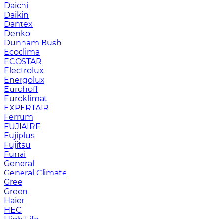
Daichi
Daikin
Dantex
Denko
Dunham Bush
Ecoclima
ECOSTAR
Electrolux
Energolux
Eurohoff
Euroklimat
EXPERTAIR
Ferrum
FUJIAIRE
Fujiplus
Fujitsu
Funai
General
General Climate
Gree
Green
Haier
HEC