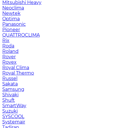
Mitsubishi Heavy
Neoclima
Newtek
Optima
Panasonic
Pioneer
QUATTROCLIMA
Rix
Roda
Roland
Rover
Rovex
Royal Clima
Royal Thermo
Russel
Sakata
Samsung
Shivaki
Shuft
SmartWay
Suzuki
SYSCOOL
Systemair
Tadiran