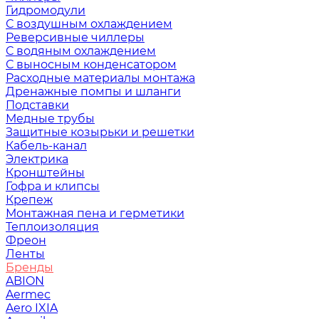
Гидромодули
С воздушным охлаждением
Реверсивные чиллеры
С водяным охлаждением
С выносным конденсатором
Расходные материалы монтажа
Дренажные помпы и шланги
Подставки
Медные трубы
Защитные козырьки и решетки
Кабель-канал
Электрика
Кронштейны
Гофра и клипсы
Крепеж
Монтажная пена и герметики
Теплоизоляция
Фреон
Ленты
Бренды
ABION
Aermec
Aero IXIA