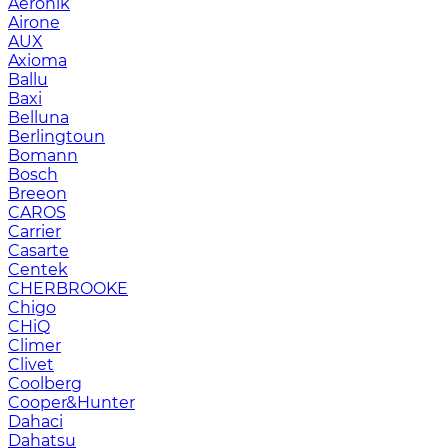
Aeronik
Airone
AUX
Axioma
Ballu
Baxi
Belluna
Berlingtoun
Bomann
Bosch
Breeon
CAROS
Carrier
Casarte
Centek
CHERBROOKE
Chigo
CHiQ
Climer
Clivet
Coolberg
Cooper&Hunter
Dahaci
Dahatsu