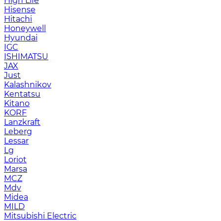
High Life
Hisense
Hitachi
Honeywell
Hyundai
IGC
ISHIMATSU
JAX
Just
Kalashnikov
Kentatsu
Kitano
KORF
Lanzkraft
Leberg
Lessar
Lg
Loriot
Marsa
MCZ
Mdv
Midea
MILD
Mitsubishi Electric