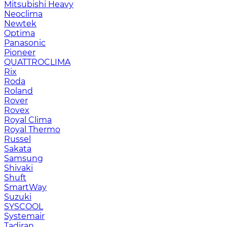
Mitsubishi Heavy
Neoclima
Newtek
Optima
Panasonic
Pioneer
QUATTROCLIMA
Rix
Roda
Roland
Rover
Rovex
Royal Clima
Royal Thermo
Russel
Sakata
Samsung
Shivaki
Shuft
SmartWay
Suzuki
SYSCOOL
Systemair
Tadiran