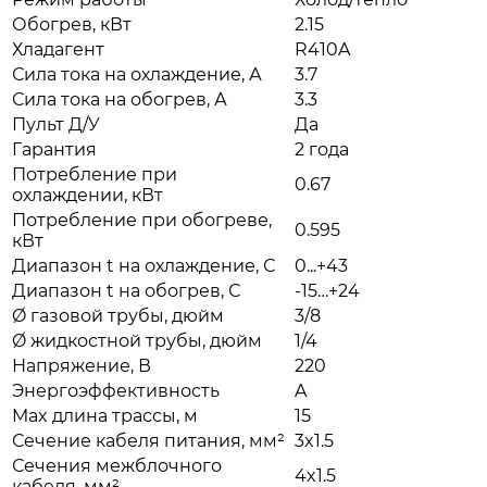
Обогрев, кВт
2.15
Хладагент
R410A
Сила тока на охлаждение, А
3.7
Сила тока на обогрев, А
3.3
Пульт Д/У
Да
Гарантия
2 года
Потребление при
0.67
охлаждении, кВт
Потребление при обогреве,
0.595
кВт
Диапазон t на охлаждение, С
0...+43
Диапазон t на обогрев, С
-15…+24
Ø газовой трубы, дюйм
3/8
Ø жидкостной трубы, дюйм
1/4
Напряжение, В
220
Энергоэффективность
A
Max длина трассы, м
15
Сечение кабеля питания, мм²
3x1.5
Сечения межблочного
4x1.5
кабеля, мм²