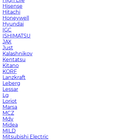
High Life
Hisense
Hitachi
Honeywell
Hyundai
IGC
ISHIMATSU
JAX
Just
Kalashnikov
Kentatsu
Kitano
KORF
Lanzkraft
Leberg
Lessar
Lg
Loriot
Marsa
MCZ
Mdv
Midea
MILD
Mitsubishi Electric