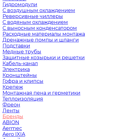
Гидромодули
С воздушным охлаждением
Реверсивные чиллеры
С водяным охлаждением
С выносным конденсатором
Расходные материалы монтажа
Дренажные помпы и шланги
Подставки
Медные трубы
Защитные козырьки и решетки
Кабель-канал
Электрика
Кронштейны
Гофра и клипсы
Крепеж
Монтажная пена и герметики
Теплоизоляция
Фреон
Ленты
Бренды
ABION
Aermec
Aero IXIA