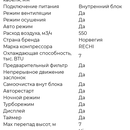
Подключение питания
Внутренний блок
Режим вентиляции
Да
Режим осушения
Да
Авто режим
Да
Расход воздуха, м3/ч
550
Страна бренда
Норвегия
Марка компрессора
RECHI
Охлаждающая способность,
7
тыс. BTU
Предварительный фильтр
Да
Непрерывное движение
Да
заслонок
Самоочистка внут блока
Да
Авторестарт
Да
Ночной режим
Да
Турборежим
Да
Дисплей
Да
Таймер
Да
Max перепад высот, м
7