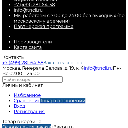
+7 (499) 281-64-58
info@tncli.ru
Мы работаем с 7:00 до 24:00 без выходных (по
московскому времени)
Партнерская программа
Производители
Карта сайта
Контакты
+7 (499) 281-64-58
Заказать звонок
Москва, Генерала Белова. д. 19, к. 4
info@tncli.ru
Пн-
Вс 07:00—24:00
Личный кабинет
Избранное
Сравнение
Товар в сравнении
Вход
Регистрация
Товар в корзине!
Оформление заказа
×
Закрыть