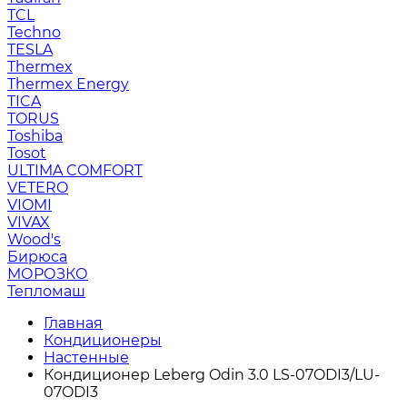
TCL
Techno
TESLA
Thermex
Thermex Energy
TICA
TORUS
Toshiba
Tosot
ULTIMA COMFORT
VETERO
VIOMI
VIVAX
Wood's
Бирюса
МОРОЗКО
Тепломаш
Главная
Кондиционеры
Настенные
Кондиционер Leberg Odin 3.0 LS-07ODI3/LU-
07ODI3