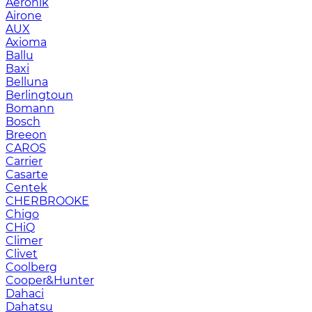
Aeronik
Airone
AUX
Axioma
Ballu
Baxi
Belluna
Berlingtoun
Bomann
Bosch
Breeon
CAROS
Carrier
Casarte
Centek
CHERBROOKE
Chigo
CHiQ
Climer
Clivet
Coolberg
Cooper&Hunter
Dahaci
Dahatsu