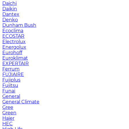
Daichi
Daikin
Dantex
Denko
Dunham Bush
Ecoclima
ECOSTAR
Electrolux
Energolux
Eurohoff
Euroklimat
EXPERTAIR
Ferrum
FUJIAIRE
Fujiplus
Fujitsu
Funai
General
General Climate
Gree
Green
Haier
HEC