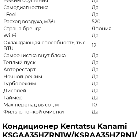
Режим осушения
Да
Самодиагностика
Да
I Feel
Да
Расход воздуха, м3/ч
520
Страна бренда
Япония
Wi-Fi
Да
Охлаждающая способность, тыс.
12
BTU
Самоочистка внут блока
Да
Теплый пуск
Да
Авторестарт
Да
Ночной режим
Да
Турборежим
Да
Дисплей
Да
Таймер
Да
Max перепад высот, м
10
Фильтр тонкой очистки
Да
Кондиционер Kentatsu Kanami
KSGAA35HZRN1W/KSRAA35HZRN1/