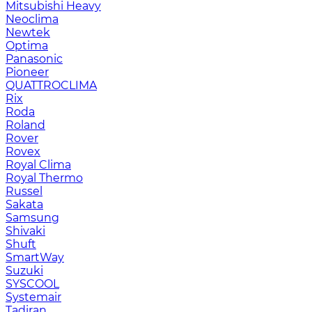
Mitsubishi Heavy
Neoclima
Newtek
Optima
Panasonic
Pioneer
QUATTROCLIMA
Rix
Roda
Roland
Rover
Rovex
Royal Clima
Royal Thermo
Russel
Sakata
Samsung
Shivaki
Shuft
SmartWay
Suzuki
SYSCOOL
Systemair
Tadiran