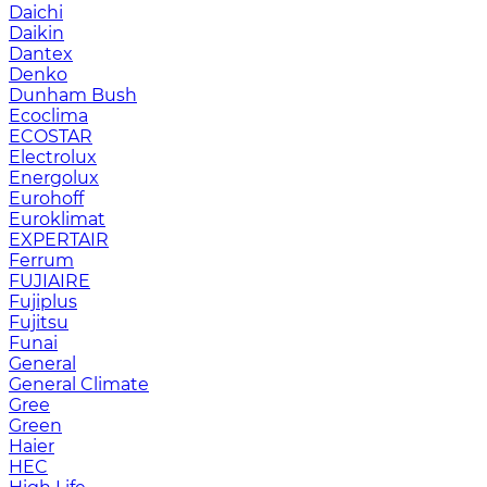
Daichi
Daikin
Dantex
Denko
Dunham Bush
Ecoclima
ECOSTAR
Electrolux
Energolux
Eurohoff
Euroklimat
EXPERTAIR
Ferrum
FUJIAIRE
Fujiplus
Fujitsu
Funai
General
General Climate
Gree
Green
Haier
HEC