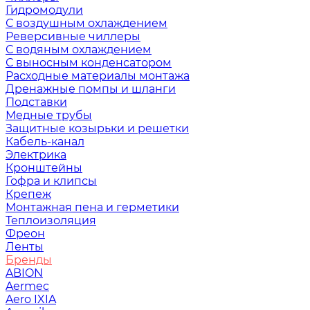
Гидромодули
С воздушным охлаждением
Реверсивные чиллеры
С водяным охлаждением
С выносным конденсатором
Расходные материалы монтажа
Дренажные помпы и шланги
Подставки
Медные трубы
Защитные козырьки и решетки
Кабель-канал
Электрика
Кронштейны
Гофра и клипсы
Крепеж
Монтажная пена и герметики
Теплоизоляция
Фреон
Ленты
Бренды
ABION
Aermec
Aero IXIA