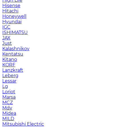
High Life
Hisense
Hitachi
Honeywell
Hyundai
IGC
ISHIMATSU
JAX
Just
Kalashnikov
Kentatsu
Kitano
KORF
Lanzkraft
Leberg
Lessar
Lg
Loriot
Marsa
MCZ
Mdv
Midea
MILD
Mitsubishi Electric