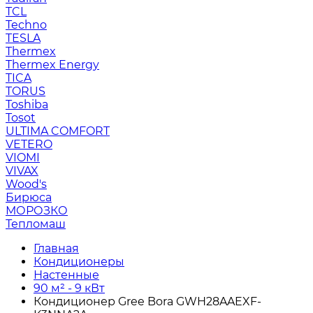
TCL
Techno
TESLA
Thermex
Thermex Energy
TICA
TORUS
Toshiba
Tosot
ULTIMA COMFORT
VETERO
VIOMI
VIVAX
Wood's
Бирюса
МОРОЗКО
Тепломаш
Главная
Кондиционеры
Настенные
90 м² - 9 кВт
Кондиционер Gree Bora GWH28AAEXF-