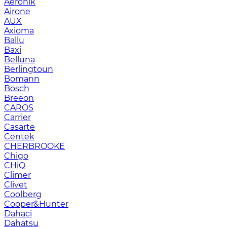
Aeronik
Airone
AUX
Axioma
Ballu
Baxi
Belluna
Berlingtoun
Bomann
Bosch
Breeon
CAROS
Carrier
Casarte
Centek
CHERBROOKE
Chigo
CHiQ
Climer
Clivet
Coolberg
Cooper&Hunter
Dahaci
Dahatsu