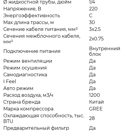
Ø жидкостной трубы, дюйм
1/4
Напряжение, В
220
Энергоэффективность
C
Max длина трассы, м
30
Сечение кабеля питания, мм²
3x2.5
Сечения межблочного кабеля,
2х0.75
мм²
Внутренний
Подключение питания
блок
Режим вентиляции
Да
Режим осушения
Да
Самодиагностика
Да
I Feel
Да
Авто режим
Да
Расход воздуха, м3/ч
1200
Страна бренда
Китай
Марка компрессора
GREE
Охлаждающая способность, тыс.
28
BTU
Предварительный фильтр
Да