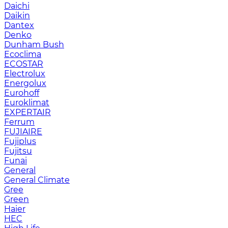
Daichi
Daikin
Dantex
Denko
Dunham Bush
Ecoclima
ECOSTAR
Electrolux
Energolux
Eurohoff
Euroklimat
EXPERTAIR
Ferrum
FUJIAIRE
Fujiplus
Fujitsu
Funai
General
General Climate
Gree
Green
Haier
HEC