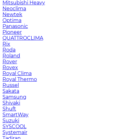
Mitsubishi Heavy
Neoclima
Newtek
Optima
Panasonic
Pioneer
QUATTROCLIMA
Rix
Roda
Roland
Rover
Rovex
Royal Clima
Royal Thermo
Russel
Sakata
Samsung
Shivaki
Shuft
SmartWay
Suzuki
SYSCOOL
Systemair
Tadiran