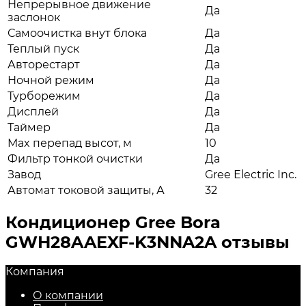
Непрерывное движение
Да
заслонок
Самоочистка внут блока
Да
Теплый пуск
Да
Авторестарт
Да
Ночной режим
Да
Турборежим
Да
Дисплей
Да
Таймер
Да
Max перепад высот, м
10
Фильтр тонкой очистки
Да
Завод
Gree Electric Inc.
Автомат токовой защиты, А
32
Кондиционер Gree Bora
GWH28AAEXF-K3NNA2A отзывы
Компания
О компании