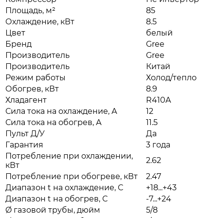
Площадь, м²
85
Охлаждение, кВт
8.5
Цвет
белый
Бренд
Gree
Производитель
Gree
Производитель
Китай
Режим работы
Холод/тепло
Обогрев, кВт
8.9
Хладагент
R410A
Сила тока на охлаждение, А
12
Сила тока на обогрев, А
11.5
Пульт Д/У
Да
Гарантия
3 года
Потребление при охлаждении,
2.62
кВт
Потребление при обогреве, кВт
2.47
Диапазон t на охлаждение, С
+18...+43
Диапазон t на обогрев, С
-7...+24
Ø газовой трубы, дюйм
5/8