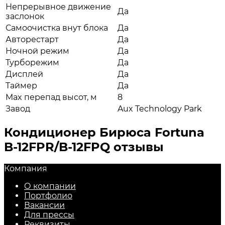
Непрерывное движение
Да
заслонок
Самоочистка внут блока
Да
Авторестарт
Да
Ночной режим
Да
Турборежим
Да
Дисплей
Да
Таймер
Да
Max перепад высот, м
8
Завод
Aux Technology Park
Кондиционер Бирюса Fortuna
B-12FPR/B-12FPQ отзывы
Компания
О компании
Портфолио
Вакансии
Для прессы
Реквизиты