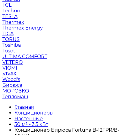
TCL
Techno
TESLA
Thermex
Thermex Energy
TICA
TORUS
Toshiba
Tosot
ULTIMA COMFORT
VETERO
VIOMI
VIVAX
Wood's
Бирюса
МОРОЗКО
Тепломаш
Главная
Кондиционеры
Настенные
30 м² - 3.5 кВт
Кондиционер Бирюса Fortuna B-12FPR/B-