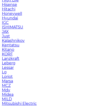
High Life
Hisense
Hitachi
Honeywell
Hyundai
IGC
ISHIMATSU
JAX
Just
Kalashnikov
Kentatsu
Kitano
KORF
Lanzkraft
Leberg
Lessar
Lg
Loriot
Marsa
MCZ
Mdv
Midea
MILD
Mitsubishi Electric