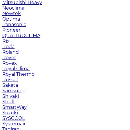
Mitsubishi Heavy
Neoclima
Newtek
Optima
Panasonic
Pioneer
QUATTROCLIMA
Rix
Roda
Roland
Rover
Rovex
Royal Clima
Royal Thermo
Russel
Sakata
Samsung
Shivaki
Shuft
SmartWay
Suzuki
SYSCOOL
Systemair
Tadiran