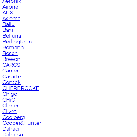
Aeronik
Airone
AUX
Axioma
Ballu
Baxi
Belluna
Berlingtoun
Bomann
Bosch
Breeon
CAROS
Carrier
Casarte
Centek
CHERBROOKE
Chigo
CHiQ
Climer
Clivet
Coolberg
Cooper&Hunter
Dahaci
Dahatsu