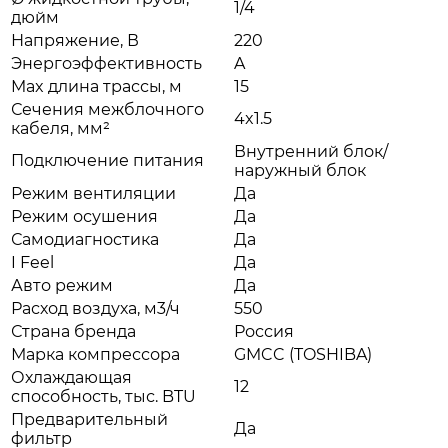
1/4
дюйм
Напряжение, В
220
Энергоэффективность
A
Max длина трассы, м
15
Сечения межблочного
4x1.5
кабеля, мм²
Внутренний блок/
Подключение питания
наружный блок
Режим вентиляции
Да
Режим осушения
Да
Самодиагностика
Да
I Feel
Да
Авто режим
Да
Расход воздуха, м3/ч
550
Страна бренда
Россия
Марка компрессора
GMCC (TOSHIBA)
Охлаждающая
12
способность, тыс. BTU
Предварительный
Да
фильтр