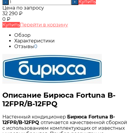
Купить
-
+
Цена по запросу
32 290
₽
0
₽
Купить
Перейти в корзину
Обзор
Характеристики
Отзывы
0
Описание Бирюса Fortuna B-
12FPR/B-12FPQ
Настенный кондиционер
Бирюса Fortuna B-
12FPR/B-12FPQ
отличается качественной сборкой
с использованием комплектующих от известных