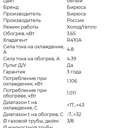
Цвет
белый
Бренд
Бирюса
Производитель
Бирюса
Производитель
Россия
Режим работы
Холод/тепло
Обогрев, кВт
3.65
Хладагент
R410A
Сила тока на охлаждение,
4.8
А
Сила тока на обогрев, А
4.39
Пульт Д/У
Да
Гарантия
3 года
Потребление при
1.106
охлаждении, кВт
Потребление при
1.011
обогреве, кВт
Диапазон t на
+17...+43
охлаждение, С
Диапазон t на обогрев, С
-7...+32
Ø газовой трубы, дюйм
3/8
Ø жидкостной трубы,