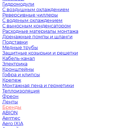
Гидромодули
С воздушным охлаждением
Реверсивные чиллеры
С водяным охлаждением
С выносным конденсатором
Расходные материалы монтажа
Дренажные помпы и шланги
Подставки
Медные трубы
Защитные козырьки и решетки
Кабель-канал
Электрика
Кронштейны
Гофра и клипсы
Крепеж
Монтажная пена и герметики
Теплоизоляция
Фреон
Ленты
Бренды
ABION
Aermec
Aero IXIA