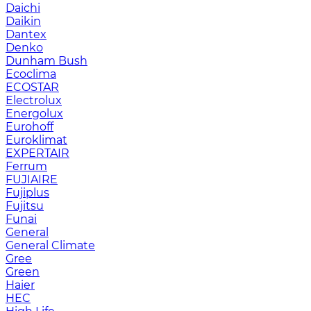
Daichi
Daikin
Dantex
Denko
Dunham Bush
Ecoclima
ECOSTAR
Electrolux
Energolux
Eurohoff
Euroklimat
EXPERTAIR
Ferrum
FUJIAIRE
Fujiplus
Fujitsu
Funai
General
General Climate
Gree
Green
Haier
HEC