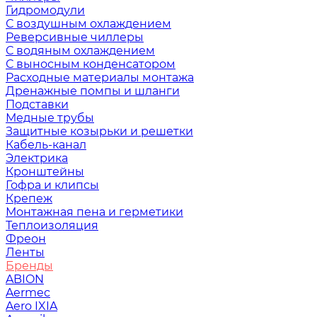
Гидромодули
С воздушным охлаждением
Реверсивные чиллеры
С водяным охлаждением
С выносным конденсатором
Расходные материалы монтажа
Дренажные помпы и шланги
Подставки
Медные трубы
Защитные козырьки и решетки
Кабель-канал
Электрика
Кронштейны
Гофра и клипсы
Крепеж
Монтажная пена и герметики
Теплоизоляция
Фреон
Ленты
Бренды
ABION
Aermec
Aero IXIA