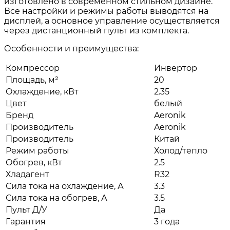
изготовлено в современном стильном дизайне.
Все настройки и режимы работы выводятся на
дисплей, а основное управление осуществляется
через дистанционный пульт из комплекта.
Особенности и преимущества:
Компрессор
Инвертор
Площадь, м²
20
Охлаждение, кВт
2.35
Цвет
белый
Бренд
Aeronik
Производитель
Aeronik
Производитель
Китай
Режим работы
Холод/тепло
Обогрев, кВт
2.5
Хладагент
R32
Сила тока на охлаждение, А
3.3
Сила тока на обогрев, А
3.5
Пульт Д/У
Да
Гарантия
3 года