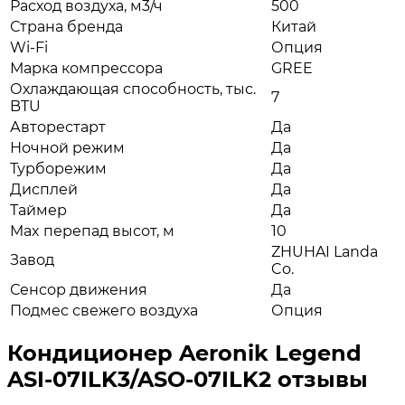
Расход воздуха, м3/ч
500
Страна бренда
Китай
Wi-Fi
Опция
Марка компрессора
GREE
Охлаждающая способность, тыс.
7
BTU
Авторестарт
Да
Ночной режим
Да
Турборежим
Да
Дисплей
Да
Таймер
Да
Max перепад высот, м
10
ZHUHAI Landa
Завод
Co.
Сенсор движения
Да
Подмес свежего воздуха
Опция
Кондиционер Aeronik Legend
ASI-07ILK3/ASO-07ILK2 отзывы