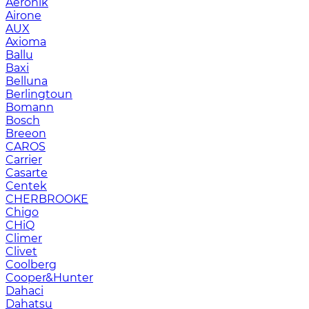
Aeronik
Airone
AUX
Axioma
Ballu
Baxi
Belluna
Berlingtoun
Bomann
Bosch
Breeon
CAROS
Carrier
Casarte
Centek
CHERBROOKE
Chigo
CHiQ
Climer
Clivet
Coolberg
Cooper&Hunter
Dahaci
Dahatsu