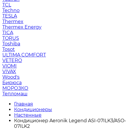
TCL
Techno
TESLA
Thermex
Thermex Energy
TICA
TORUS
Toshiba
Tosot
ULTIMA COMFORT
VETERO
VIOMI
VIVAX
Wood's
Бирюса
МОРОЗКО
Тепломаш
Главная
Кондиционеры
Настенные
Кондиционер Aeronik Legend ASI-07ILK3/ASO-
07ILK2