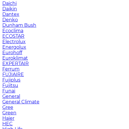
Daichi
Daikin
Dantex
Denko
Dunham Bush
Ecoclima
ECOSTAR
Electrolux
Energolux
Eurohoff
Euroklimat
EXPERTAIR
Ferrum
FUJIAIRE
Fujiplus
Fujitsu
Funai
General
General Climate
Gree
Green
Haier
HEC