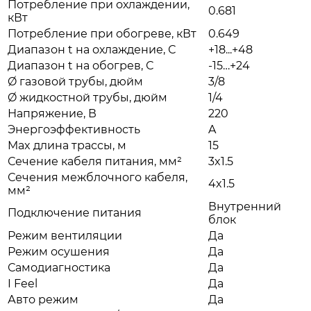
Потребление при охлаждении,
0.681
кВт
Потребление при обогреве, кВт
0.649
Диапазон t на охлаждение, С
+18...+48
Диапазон t на обогрев, С
-15…+24
Ø газовой трубы, дюйм
3/8
Ø жидкостной трубы, дюйм
1/4
Напряжение, В
220
Энергоэффективность
A
Max длина трассы, м
15
Сечение кабеля питания, мм²
3x1.5
Сечения межблочного кабеля,
4x1.5
мм²
Внутренний
Подключение питания
блок
Режим вентиляции
Да
Режим осушения
Да
Самодиагностика
Да
I Feel
Да
Авто режим
Да