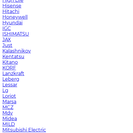
High Life
Hisense
Hitachi
Honeywell
Hyundai
IGC
ISHIMATSU
JAX
Just
Kalashnikov
Kentatsu
Kitano
KORF
Lanzkraft
Leberg
Lessar
Lg
Loriot
Marsa
MCZ
Mdv
Midea
MILD
Mitsubishi Electric