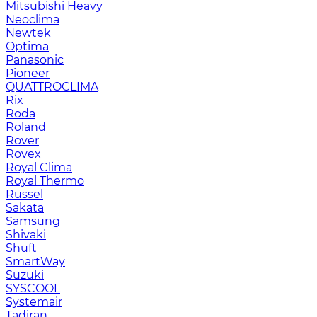
Mitsubishi Heavy
Neoclima
Newtek
Optima
Panasonic
Pioneer
QUATTROCLIMA
Rix
Roda
Roland
Rover
Rovex
Royal Clima
Royal Thermo
Russel
Sakata
Samsung
Shivaki
Shuft
SmartWay
Suzuki
SYSCOOL
Systemair
Tadiran