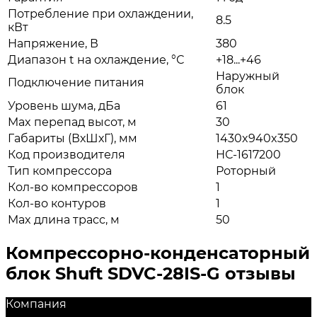
Потребление при охлаждении,
8.5
кВт
Напряжение, В
380
Диапазон t на охлаждение, °С
+18...+46
Наружный
Подключение питания
блок
Уровень шума, дБа
61
Max перепад высот, м
30
Габариты (ВхШхГ), мм
1430x940x350
Код производителя
НС-1617200
Тип компрессора
Роторный
Кол-во компрессоров
1
Кол-во контуров
1
Max длина трасс, м
50
Компрессорно-конденсаторный
блок Shuft SDVC-28IS-G отзывы
Компания