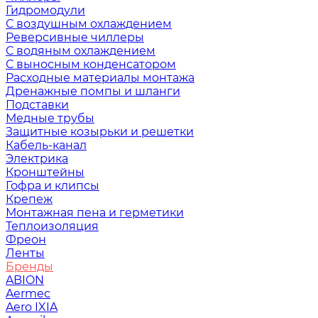
Гидромодули
С воздушным охлаждением
Реверсивные чиллеры
С водяным охлаждением
С выносным конденсатором
Расходные материалы монтажа
Дренажные помпы и шланги
Подставки
Медные трубы
Защитные козырьки и решетки
Кабель-канал
Электрика
Кронштейны
Гофра и клипсы
Крепеж
Монтажная пена и герметики
Теплоизоляция
Фреон
Ленты
Бренды
ABION
Aermec
Aero IXIA