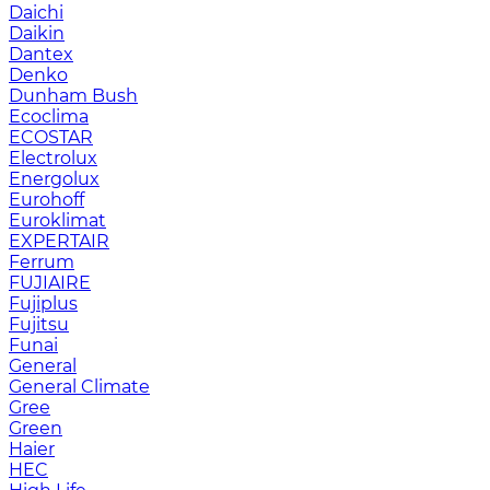
Daichi
Daikin
Dantex
Denko
Dunham Bush
Ecoclima
ECOSTAR
Electrolux
Energolux
Eurohoff
Euroklimat
EXPERTAIR
Ferrum
FUJIAIRE
Fujiplus
Fujitsu
Funai
General
General Climate
Gree
Green
Haier
HEC