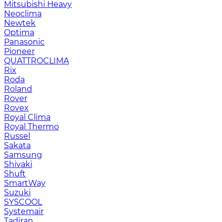
Mitsubishi Heavy
Neoclima
Newtek
Optima
Panasonic
Pioneer
QUATTROCLIMA
Rix
Roda
Roland
Rover
Rovex
Royal Clima
Royal Thermo
Russel
Sakata
Samsung
Shivaki
Shuft
SmartWay
Suzuki
SYSCOOL
Systemair
Tadiran