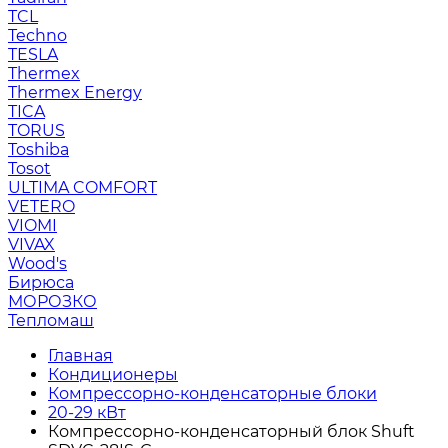
TCL
Techno
TESLA
Thermex
Thermex Energy
TICA
TORUS
Toshiba
Tosot
ULTIMA COMFORT
VETERO
VIOMI
VIVAX
Wood's
Бирюса
МОРОЗКО
Тепломаш
Главная
Кондиционеры
Компрессорно-конденсаторные блоки
20-29 кВт
Компрессорно-конденсаторный блок Shuft