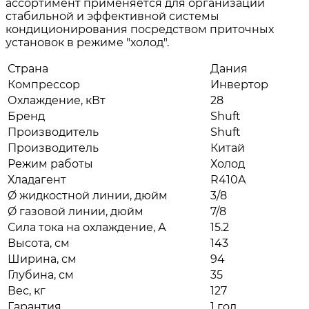
ассортимент применяется для организации
стабильной и эффективной системы
кондиционирования посредством приточных
установок в режиме "холод".
Страна
Дания
Компрессор
Инвертор
Охлаждение, кВт
28
Бренд
Shuft
Производитель
Shuft
Производитель
Китай
Режим работы
Холод
Хладагент
R410A
Ø жидкостной линии, дюйм
3/8
Ø газовой линии, дюйм
7/8
Сила тока на охлаждение, А
15.2
Высота, см
143
Ширина, см
94
Глубина, см
35
Вес, кг
127
Гарантия
1 год