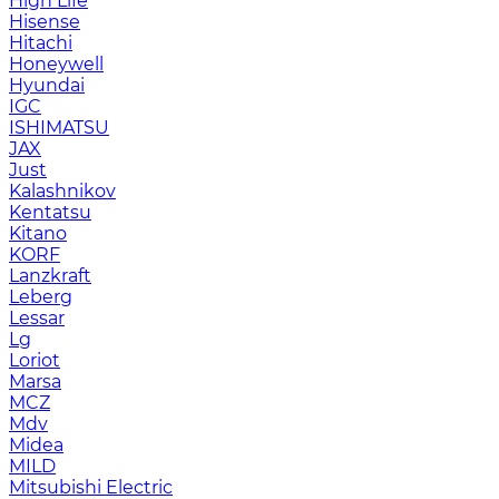
High Life
Hisense
Hitachi
Honeywell
Hyundai
IGC
ISHIMATSU
JAX
Just
Kalashnikov
Kentatsu
Kitano
KORF
Lanzkraft
Leberg
Lessar
Lg
Loriot
Marsa
MCZ
Mdv
Midea
MILD
Mitsubishi Electric