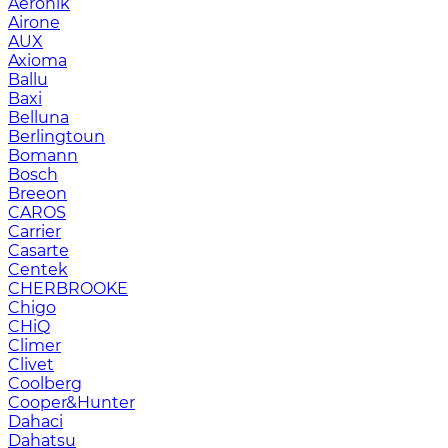
Aeronik
Airone
AUX
Axioma
Ballu
Baxi
Belluna
Berlingtoun
Bomann
Bosch
Breeon
CAROS
Carrier
Casarte
Centek
CHERBROOKE
Chigo
CHiQ
Climer
Clivet
Coolberg
Cooper&Hunter
Dahaci
Dahatsu