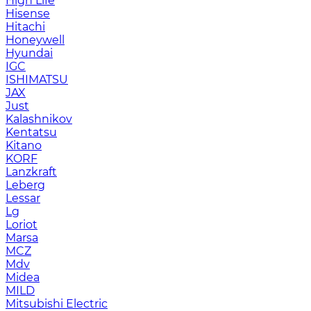
High Life
Hisense
Hitachi
Honeywell
Hyundai
IGC
ISHIMATSU
JAX
Just
Kalashnikov
Kentatsu
Kitano
KORF
Lanzkraft
Leberg
Lessar
Lg
Loriot
Marsa
MCZ
Mdv
Midea
MILD
Mitsubishi Electric