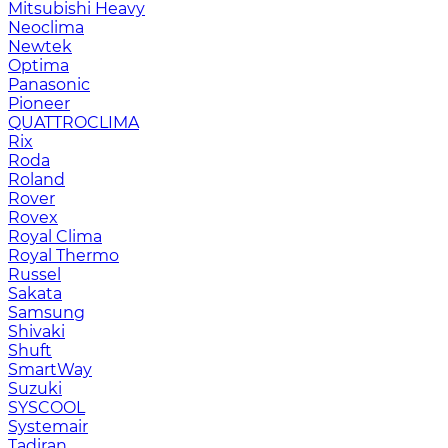
Mitsubishi Heavy
Neoclima
Newtek
Optima
Panasonic
Pioneer
QUATTROCLIMA
Rix
Roda
Roland
Rover
Rovex
Royal Clima
Royal Thermo
Russel
Sakata
Samsung
Shivaki
Shuft
SmartWay
Suzuki
SYSCOOL
Systemair
Tadiran