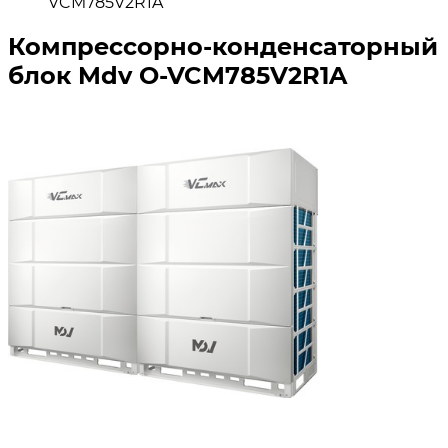
VCM785V2R1A
Компрессорно-конденсаторный
блок Mdv O-VCM785V2R1A