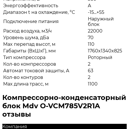
Энергоэффективность
A
Диапазон t на охлаждение, °С
-15...+55
Наружный
Подключение питания
блок
Расход воздуха, м3/ч
22000
Уровень шума, дБа
70
Max перепад высот, м
110
Габариты (ВхШхГ), мм
1760x1340x825
Тип компрессора
Роторный
Кол-во компрессоров
2
Автомат токовой защиты, A
63
Кол-во контуров
2
Max длина трасс, м
1100
Компрессорно-конденсаторный
блок Mdv O-VCM785V2R1A
отзывы
Компания