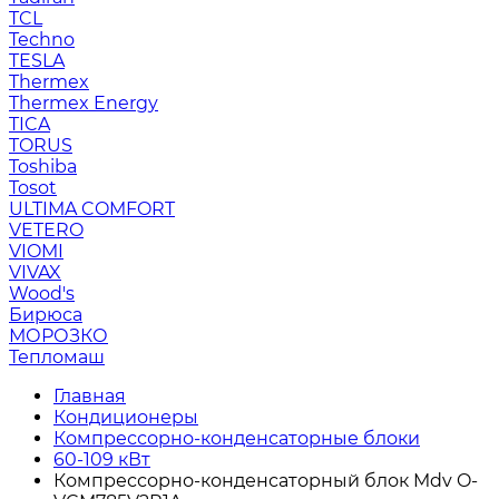
TCL
Techno
TESLA
Thermex
Thermex Energy
TICA
TORUS
Toshiba
Tosot
ULTIMA COMFORT
VETERO
VIOMI
VIVAX
Wood's
Бирюса
МОРОЗКО
Тепломаш
Главная
Кондиционеры
Компрессорно-конденсаторные блоки
60-109 кВт
Компрессорно-конденсаторный блок Mdv O-