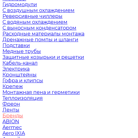
Гидромодули
С воздушным охлаждением
Реверсивные чиллеры
С водяным охлаждением
С выносным конденсатором
Расходные материалы монтажа
Дренажные помпы и шланги
Подставки
Медные трубы
Защитные козырьки и решетки
Кабель-канал
Электрика
Кронштейны
Гофра и клипсы
Крепеж
Монтажная пена и герметики
Теплоизоляция
Фреон
Ленты
Бренды
ABION
Aermec
Aero IXIA