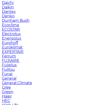
Daichi
Daikin
Dantex
Denko
Dunham Bush
Ecoclima
ECOSTAR
Electrolux
Energolux
Eurohoff
Euroklimat
EXPERTAIR
Ferrum
FUJIAIRE
Fujiplus
Fujitsu
Funai
General
General Climate
Gree
Green
Haier
HEC