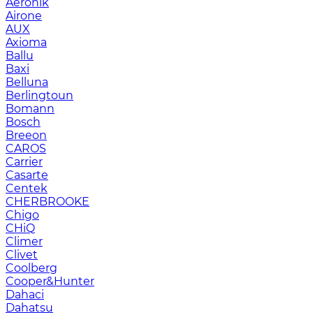
Aeronik
Airone
AUX
Axioma
Ballu
Baxi
Belluna
Berlingtoun
Bomann
Bosch
Breeon
CAROS
Carrier
Casarte
Centek
CHERBROOKE
Chigo
CHiQ
Climer
Clivet
Coolberg
Cooper&Hunter
Dahaci
Dahatsu