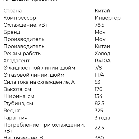
Страна
Китай
Компрессор
Инвертор
Охлаждение, кВт
78.5
Бренд
Mdv
Производитель
Mdv
Производитель
Китай
Режим работы
Холод
Хладагент
R410A
Ø жидкостной линии, дюйм
7/8
Ø газовой линии, дюйм
1 1/4
Сила тока на охлаждение, А
53
Высота, см
176
Ширина, см
134
Глубина, см
82.5
Вес, кг
325
Гарантия
3 года
Потребление при охлаждении,
22.3
кВт
Напряжение, В
380