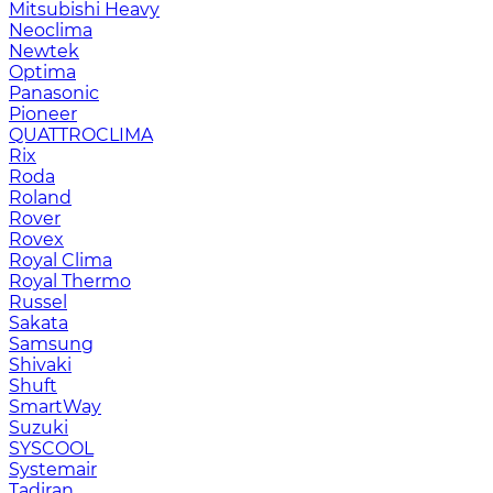
Mitsubishi Heavy
Neoclima
Newtek
Optima
Panasonic
Pioneer
QUATTROCLIMA
Rix
Roda
Roland
Rover
Rovex
Royal Clima
Royal Thermo
Russel
Sakata
Samsung
Shivaki
Shuft
SmartWay
Suzuki
SYSCOOL
Systemair
Tadiran