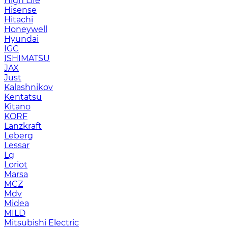
High Life
Hisense
Hitachi
Honeywell
Hyundai
IGC
ISHIMATSU
JAX
Just
Kalashnikov
Kentatsu
Kitano
KORF
Lanzkraft
Leberg
Lessar
Lg
Loriot
Marsa
MCZ
Mdv
Midea
MILD
Mitsubishi Electric