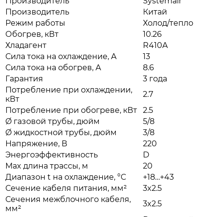
Производитель
Systemair
Производитель
Китай
Режим работы
Холод/тепло
Обогрев, кВт
10.26
Хладагент
R410A
Сила тока на охлаждение, А
13
Сила тока на обогрев, А
8.6
Гарантия
3 года
Потребление при охлаждении,
2.7
кВт
Потребление при обогреве, кВт
2.5
Ø газовой трубы, дюйм
5/8
Ø жидкостной трубы, дюйм
3/8
Напряжение, В
220
Энергоэффективность
D
Max длина трассы, м
20
Диапазон t на охлаждение, °С
+18…+43
Сечение кабеля питания, мм²
3x2.5
Сечения межблочного кабеля,
3x2.5
мм²