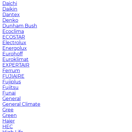
Daichi
Daikin
Dantex
Denko
Dunham Bush
Ecoclima
ECOSTAR
Electrolux
Energolux
Eurohoff
Euroklimat
EXPERTAIR
Ferrum
FUJIAIRE
Fujiplus
Fujitsu
Funai
General
General Climate
Gree
Green
Haier
HEC