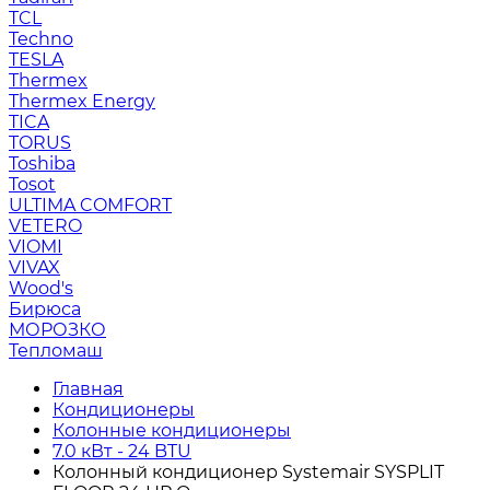
TCL
Techno
TESLA
Thermex
Thermex Energy
TICA
TORUS
Toshiba
Tosot
ULTIMA COMFORT
VETERO
VIOMI
VIVAX
Wood's
Бирюса
МОРОЗКО
Тепломаш
Главная
Кондиционеры
Колонные кондиционеры
7.0 кВт - 24 BTU
Колонный кондиционер Systemair SYSPLIT