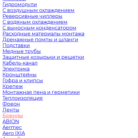
Гидромодули
С воздушным охлаждением
Реверсивные чиллеры
С водяным охлаждением
С выносным конденсатором
Расходные материалы монтажа
Дренажные помпы и шланги
Подставки
Медные трубы
Защитные козырьки и решетки
Кабель-канал
Электрика
Кронштейны
Гофра и клипсы
Крепеж
Монтажная пена и герметики
Теплоизоляция
Фреон
Ленты
Бренды
ABION
Aermec
Aero IXIA