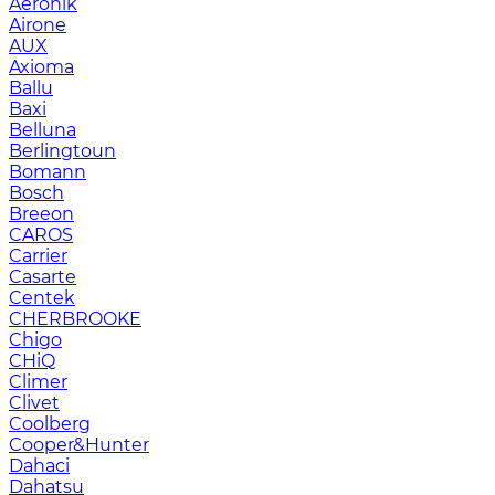
Aeronik
Airone
AUX
Axioma
Ballu
Baxi
Belluna
Berlingtoun
Bomann
Bosch
Breeon
CAROS
Carrier
Casarte
Centek
CHERBROOKE
Chigo
CHiQ
Climer
Clivet
Coolberg
Cooper&Hunter
Dahaci
Dahatsu