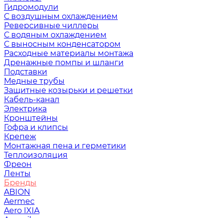
Гидромодули
С воздушным охлаждением
Реверсивные чиллеры
С водяным охлаждением
С выносным конденсатором
Расходные материалы монтажа
Дренажные помпы и шланги
Подставки
Медные трубы
Защитные козырьки и решетки
Кабель-канал
Электрика
Кронштейны
Гофра и клипсы
Крепеж
Монтажная пена и герметики
Теплоизоляция
Фреон
Ленты
Бренды
ABION
Aermec
Aero IXIA