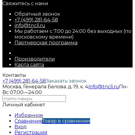
Свяжитесь с нами
Обратный звонок
+7 (499) 281-64-58
info@tncli.ru
Мы работаем с 7:00 до 24:00 без выходных (по
московскому времени)
Партнерская программа
Производители
Карта сайта
Контакты
+7 (499) 281-64-58
Заказать звонок
Москва, Генерала Белова. д. 19, к. 4
info@tncli.ru
Пн-
Вс 07:00—24:00
Личный кабинет
Избранное
Сравнение
Товар в сравнении
Вход
Регистрация