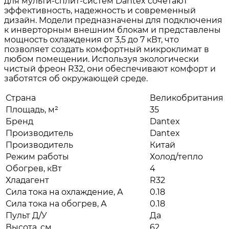
для мульти-сплит-систем Dantex сочетают
эффективность, надежность и современный
дизайн. Модели предназначены для подключения
к инверторным внешним блокам и представлены
мощность охлаждения от 3,5 до 7 кВт, что
позволяет создать комфортный микроклимат в
любом помещении. Используя экологически
чистый фреон R32, они обеспечивают комфорт и
заботятся об окружающей среде.
Страна
Великобритания
Площадь, м²
35
Бренд
Dantex
Производитель
Dantex
Производитель
Китай
Режим работы
Холод/тепло
Обогрев, кВт
4
Хладагент
R32
Сила тока на охлаждение, А
0.18
Сила тока на обогрев, А
0.18
Пульт Д/У
Да
Высота, см
62