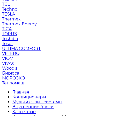
TCL
Techno
TESLA
Thermex
Thermex Energy
TICA
TORUS
Toshiba
Tosot
ULTIMA COMFORT
VETERO
VIOMI
VIVAX
Wood's
Бирюса
МОРОЗКО
Тепломаш
Главная
Кондиционеры
Мульти сплит-системы
Внутренние блоки
Кассетные