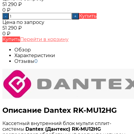
51 290
₽
0
₽
Купить
-
+
Цена по запросу
51 290
₽
0
₽
Купить
Перейти в корзину
Обзор
Характеристики
Отзывы
0
Описание Dantex RK-MU12HG
Кассетный внутренний блок мульти сплит-
системы
Dantex (Дантекс) RK-MU12HG