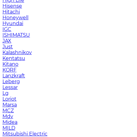
High Life
Hisense
Hitachi
Honeywell
Hyundai
IGC
ISHIMATSU
JAX
Just
Kalashnikov
Kentatsu
Kitano
KORF
Lanzkraft
Leberg
Lessar
Lg
Loriot
Marsa
MCZ
Mdv
Midea
MILD
Mitsubishi Electric