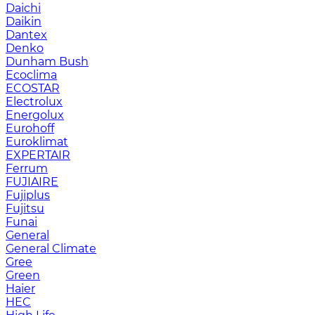
Daichi
Daikin
Dantex
Denko
Dunham Bush
Ecoclima
ECOSTAR
Electrolux
Energolux
Eurohoff
Euroklimat
EXPERTAIR
Ferrum
FUJIAIRE
Fujiplus
Fujitsu
Funai
General
General Climate
Gree
Green
Haier
HEC