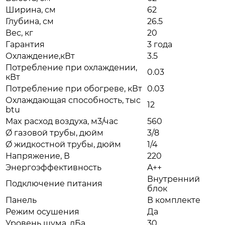
Ширина, см
62
Глубина, см
26.5
Вес, кг
20
Гарантия
3 года
Охлаждение,кВт
3.5
Потребление при охлаждении,
0.03
кВт
Потребление при обогреве, кВт
0.03
Охлаждающая способность, тыс
12
btu
Max расход воздуха, м3/час
560
Ø газовой трубы, дюйм
3/8
Ø жидкостной трубы, дюйм
1/4
Напряжение, В
220
Энергоэффективность
A++
Внутренний
Подключение питания
блок
Панель
В комплекте
Режим осушения
Да
Уровень шума, дБа
30