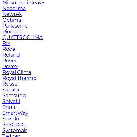
Mitsubishi Heavy
Neoclima
Newtek
Optima
Panasonic
Pioneer
QUATTROCLIMA
Rix
Roda
Roland
Rover
Rovex
Royal Clima
Royal Thermo
Russel
Sakata
Samsung
Shivaki
Shuft
SmartWay
Suzuki
SYSCOOL
Systemair
Tadiran