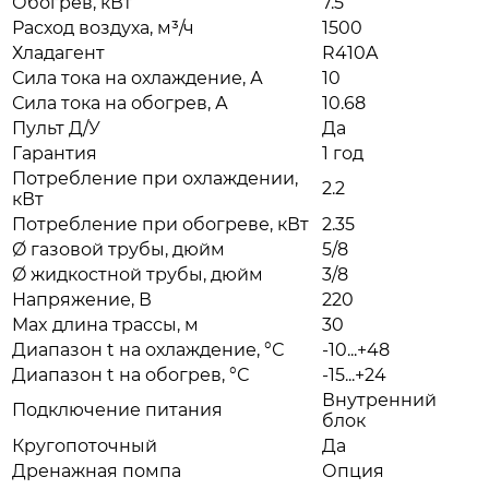
Обогрев, кВт
7.5
Расход воздуха, м³/ч
1500
Хладагент
R410A
Сила тока на охлаждение, А
10
Сила тока на обогрев, А
10.68
Пульт Д/У
Да
Гарантия
1 год
Потребление при охлаждении,
2.2
кВт
Потребление при обогреве, кВт
2.35
Ø газовой трубы, дюйм
5/8
Ø жидкостной трубы, дюйм
3/8
Напряжение, В
220
Max длина трассы, м
30
Диапазон t на охлаждение, °С
-10...+48
Диапазон t на обогрев, °С
-15...+24
Внутренний
Подключение питания
блок
Кругопоточный
Да
Дренажная помпа
Опция