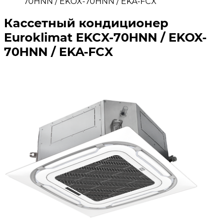
70HNN / EKOX-70HNN / EKA-FCX
Кассетный кондиционер
Euroklimat EKCX-70HNN / EKOX-
70HNN / EKA-FCX