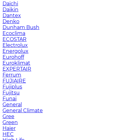
Daichi
Daikin
Dantex
Denko
Dunham Bush
Ecoclima
ECOSTAR
Electrolux
Energolux
Eurohoff
Euroklimat
EXPERTAIR
Ferrum
FUJIAIRE
Fujiplus
Fujitsu
Funai
General
General Climate
Gree
Green
Haier
HEC