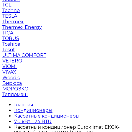
TCL
Techno
TESLA
Thermex
Thermex Energy
TICA
TORUS
Toshiba
Tosot
ULTIMA COMFORT
VETERO
VIOMI
VIVAX
Wood's
Бирюса
МОРОЗКО
Тепломаш
Главная
Кондиционеры
Кассетные кондиционеры
7.0 кВт - 24 BTU
Кассетный кондиционер Euroklimat EKCX-