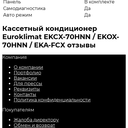
Панель
В комплекте
Самодиагностика
Да
Авто режим
Да
Кассетный кондиционер
Euroklimat EKCX-70HNN / EKOX-
70HNN / EKA-FCX отзывы
Компания
О компании
Портфолио
Вакансии
Для прессы
Реквизиты
Контакты
Политика конфиденциальности
Покупателям
Жалоба директору
Обмен и возврат