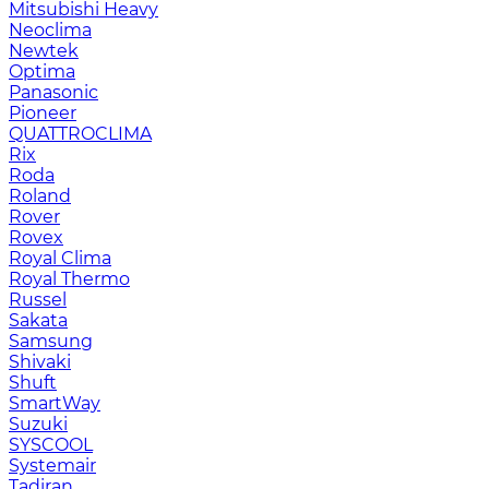
Mitsubishi Heavy
Neoclima
Newtek
Optima
Panasonic
Pioneer
QUATTROCLIMA
Rix
Roda
Roland
Rover
Rovex
Royal Clima
Royal Thermo
Russel
Sakata
Samsung
Shivaki
Shuft
SmartWay
Suzuki
SYSCOOL
Systemair
Tadiran