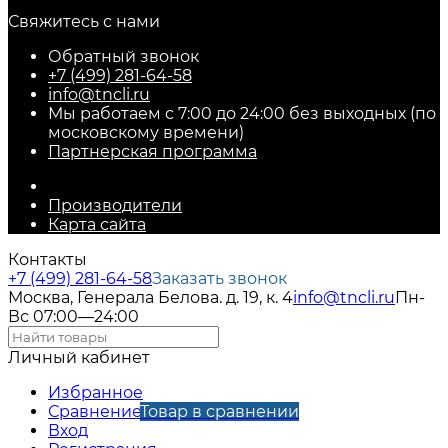
Свяжитесь с нами
Обратный звонок
+7 (499) 281-64-58
info@tncli.ru
Мы работаем с 7:00 до 24:00 без выходных (по
московскому времени)
Партнерская программа
Производители
Карта сайта
Контакты
+7 (499) 281-64-58
Заказать звонок
Москва, Генерала Белова. д. 19, к. 4
info@tncli.ru
Пн-
Вс 07:00—24:00
Личный кабинет
Избранное
Сравнение
Товар в сравнении
Вход