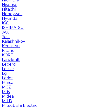
High Life
Hisense
Hitachi
Honeywell
Hyundai
IGC
ISHIMATSU
JAX
Just
Kalashnikov
Kentatsu
Kitano
KORF
Lanzkraft
Leberg
Lessar
Lg
Loriot
Marsa
MCZ
Mdv
Midea
MILD
Mitsubishi Electric