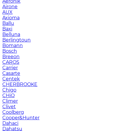
Aeronik
Airone
AUX
Axioma
Ballu
Baxi
Belluna
Berlingtoun
Bomann
Bosch
Breeon
CAROS
Carrier
Casarte
Centek
CHERBROOKE
Chigo
CHiQ
Climer
Clivet
Coolberg
Cooper&Hunter
Dahaci
Dahatsu