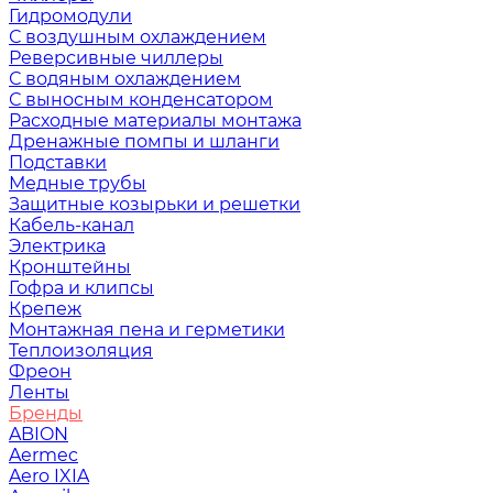
Гидромодули
С воздушным охлаждением
Реверсивные чиллеры
С водяным охлаждением
С выносным конденсатором
Расходные материалы монтажа
Дренажные помпы и шланги
Подставки
Медные трубы
Защитные козырьки и решетки
Кабель-канал
Электрика
Кронштейны
Гофра и клипсы
Крепеж
Монтажная пена и герметики
Теплоизоляция
Фреон
Ленты
Бренды
ABION
Aermec
Aero IXIA