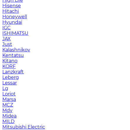
High Life
Hisense
Hitachi
Honeywell
Hyundai
IGC
ISHIMATSU
JAX
Just
Kalashnikov
Kentatsu
Kitano
KORF
Lanzkraft
Leberg
Lessar
Lg
Loriot
Marsa
MCZ
Mdv
Midea
MILD
Mitsubishi Electric