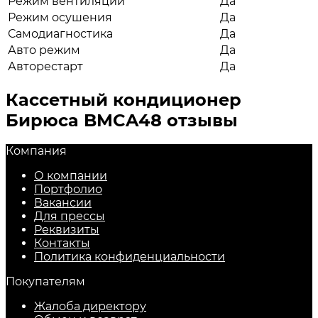
Режим вентиляции
Да
Режим осушения
Да
Самодиагностика
Да
Авто режим
Да
Авторестарт
Да
Кассетный кондиционер
Бирюса BMCA48 отзывы
Компания
О компании
Портфолио
Вакансии
Для прессы
Реквизиты
Контакты
Политика конфиденциальности
Покупателям
Жалоба директору