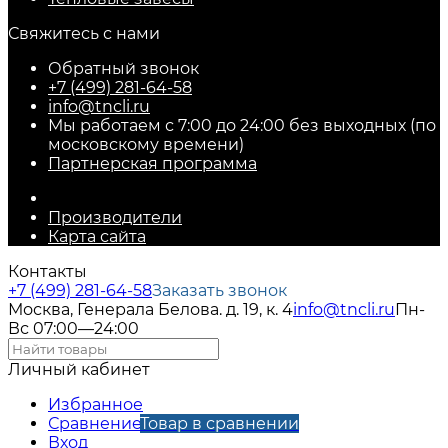
Свяжитесь с нами
Обратный звонок
+7 (499) 281-64-58
info@tncli.ru
Мы работаем с 7:00 до 24:00 без выходных (по
московскому времени)
Партнерская программа
Производители
Карта сайта
Контакты
+7 (499) 281-64-58
Заказать звонок
Москва, Генерала Белова. д. 19, к. 4
info@tncli.ru
Пн-
Вс 07:00—24:00
Личный кабинет
Избранное
Сравнение
Товар в сравнении
Вход