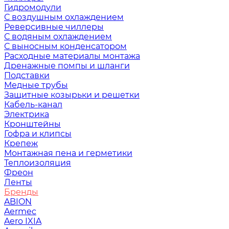
Гидромодули
С воздушным охлаждением
Реверсивные чиллеры
С водяным охлаждением
С выносным конденсатором
Расходные материалы монтажа
Дренажные помпы и шланги
Подставки
Медные трубы
Защитные козырьки и решетки
Кабель-канал
Электрика
Кронштейны
Гофра и клипсы
Крепеж
Монтажная пена и герметики
Теплоизоляция
Фреон
Ленты
Бренды
ABION
Aermec
Aero IXIA