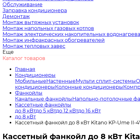
Обслуживание
Заправка кондиционера
Демонтаж
Монтаж вытяжных установок
Монтаж напольных газовых котлов
Монтаж электрических накопительных водонагрев
Монтаж инфракрасных обогревателей
Монтаж тепловых завес
Еще
Каталог товаров
Главная
Кондиционеры
Мобильные
Настенные
Мульти сплит-системы
О
кондиционеры
Колонные кондиционеры
Компр
Фанкойлы
Канальные фанкойлы
Напольно-потолочные ф
Кассетные фанкойлы
до 8 кВт
до 5 кВт
до 12 кВт
до 16 кВт
до 8 кВт
Кассетный фанкойл до 8 кВт Kitano KP-Ume II-
Кассетный фанкойл до 8 кВт Kit