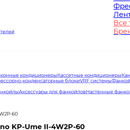
Фре
Фре
Лен
Лен
Все 
Все 
Бре
Бре
ателей
конные кондиционеры
Кассетные кондиционеры
Ка
ессорно-конденсаторные блоки
VRF системы
Фанко
анкойлы
Аксессуары для фанкойлов
Настенные фанк
4W2P-60
ano KP-Ume II-4W2P-60