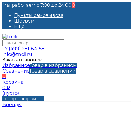
Мы работаем с 7:00 до 24:00
0
Пункты самовывоза
Шоурум
Еще
+7 (499) 281-64-58
info@tncli.ru
Заказать звонок
Избранное
Товар в избранном
Сравнение
Товар в сравнении
0
Корзина
0
₽
(пусто)
Товар в корзине!
Бренды