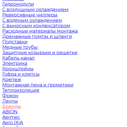
Гидромодули
С воздушным охлаждением
Реверсивные чиллеры
С водяным охлаждением
С выносным конденсатором
Расходные материалы монтажа
Дренажные помпы и шланги
Подставки
Медные трубы
Защитные козырьки и решетки
Кабель-канал
Электрика
Кронштейны
Гофра и клипсы
Крепеж
Монтажная пена и герметики
Теплоизоляция
Фреон
Ленты
Бренды
ABION
Aermec
Aero IXIA