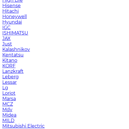
High Life
Hisense
Hitachi
Honeywell
Hyundai
IGC
ISHIMATSU
JAX
Just
Kalashnikov
Kentatsu
Kitano
KORF
Lanzkraft
Leberg
Lessar
Lg
Loriot
Marsa
MCZ
Mdv
Midea
MILD
Mitsubishi Electric