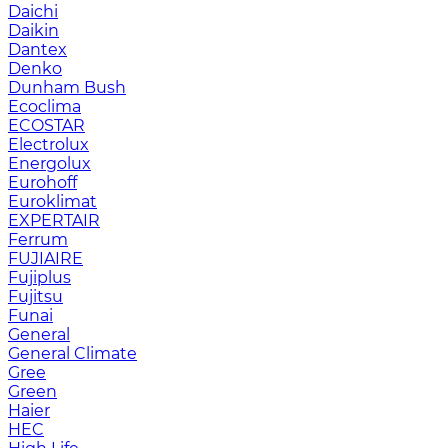
Daichi
Daikin
Dantex
Denko
Dunham Bush
Ecoclima
ECOSTAR
Electrolux
Energolux
Eurohoff
Euroklimat
EXPERTAIR
Ferrum
FUJIAIRE
Fujiplus
Fujitsu
Funai
General
General Climate
Gree
Green
Haier
HEC