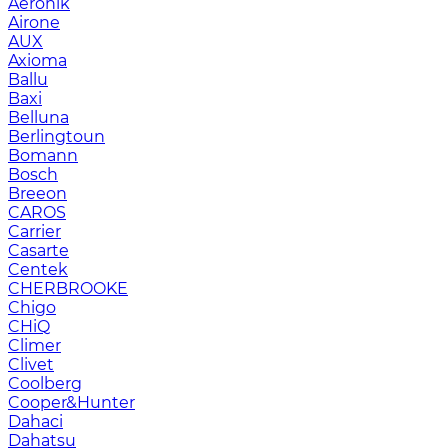
Aeronik
Airone
AUX
Axioma
Ballu
Baxi
Belluna
Berlingtoun
Bomann
Bosch
Breeon
CAROS
Carrier
Casarte
Centek
CHERBROOKE
Chigo
CHiQ
Climer
Clivet
Coolberg
Cooper&Hunter
Dahaci
Dahatsu