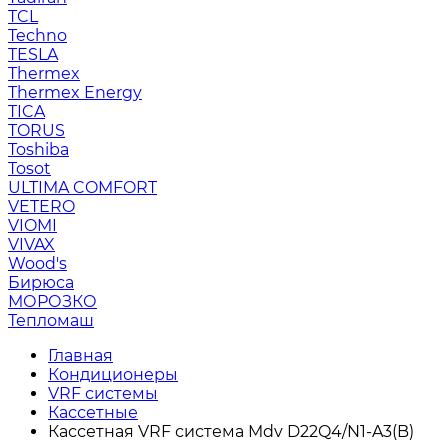
TCL
Techno
TESLA
Thermex
Thermex Energy
TICA
TORUS
Toshiba
Tosot
ULTIMA COMFORT
VETERO
VIOMI
VIVAX
Wood's
Бирюса
МОРОЗКО
Тепломаш
Главная
Кондиционеры
VRF системы
Кассетные
Кассетная VRF система Mdv D22Q4/N1-A3(B)