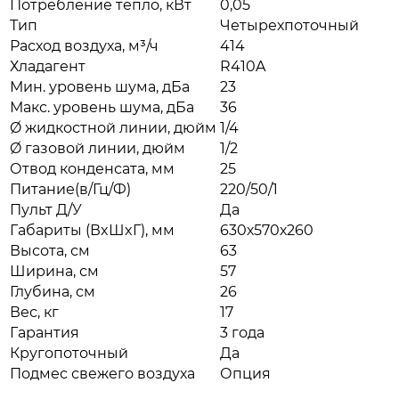
Потребление тепло, кВт
0,05
Тип
Четырехпоточный
Расход воздуха, м³/ч
414
Хладагент
R410A
Мин. уровень шума, дБа
23
Макс. уровень шума, дБа
36
Ø жидкостной линии, дюйм
1/4
Ø газовой линии, дюйм
1/2
Отвод конденсата, мм
25
Питание(в/Гц/Ф)
220/50/1
Пульт Д/У
Да
Габариты (ВxШxГ), мм
630х570х260
Высота, см
63
Ширина, см
57
Глубина, см
26
Вес, кг
17
Гарантия
3 года
Кругопоточный
Да
Подмес свежего воздуха
Опция