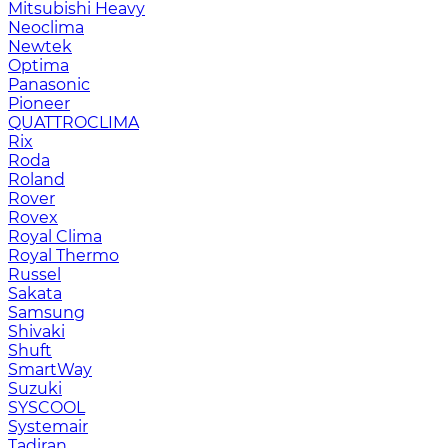
Mitsubishi Heavy
Neoclima
Newtek
Optima
Panasonic
Pioneer
QUATTROCLIMA
Rix
Roda
Roland
Rover
Rovex
Royal Clima
Royal Thermo
Russel
Sakata
Samsung
Shivaki
Shuft
SmartWay
Suzuki
SYSCOOL
Systemair
Tadiran