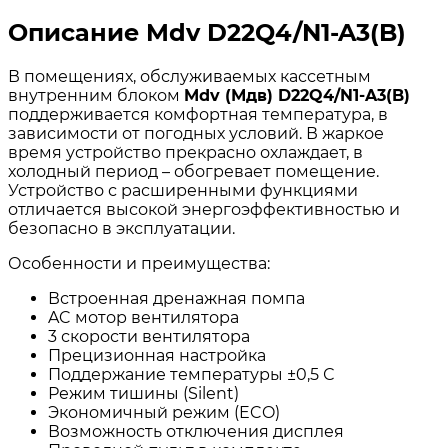
Описание Mdv D22Q4/N1-A3(B)
В помещениях, обслуживаемых кассетным
внутренним блоком
Mdv
(Мдв)
D
22
Q
4/
N
1-
A
3(
B
)
поддерживается комфортная температура, в
зависимости от погодных условий. В жаркое
время устройство прекрасно охлаждает, в
холодный период – обогревает помещение.
Устройство с расширенными функциями
отличается высокой энергоэффективностью и
безопасно в эксплуатации.
Особенности и преимущества:
Встроенная дренажная помпа
AC мотор вентилятора
3 скорости вентилятора
Прецизионная настройка
Поддержание температуры ±0,5 С
Режим тишины (Silent)
Экономичный режим (ECO)
Возможность отключения дисплея