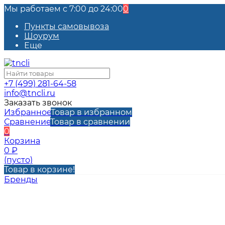
Мы работаем с 7:00 до 24:00
0
Пункты самовывоза
Шоурум
Еще
+7 (499) 281-64-58
info@tncli.ru
Заказать звонок
Избранное
Товар в избранном
Сравнение
Товар в сравнении
0
Корзина
0
₽
(пусто)
Товар в корзине!
Бренды