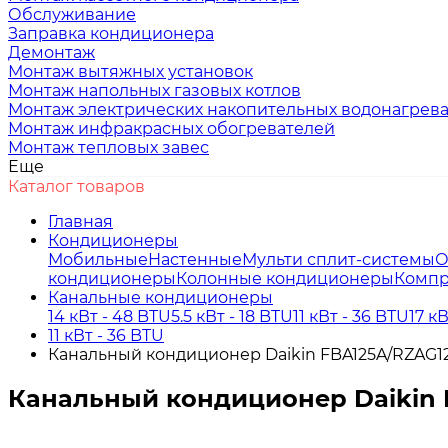
Обслуживание
Заправка кондиционера
Демонтаж
Монтаж вытяжных установок
Монтаж напольных газовых котлов
Монтаж электрических накопительных водонагрев
Монтаж инфракрасных обогревателей
Монтаж тепловых завес
Еще
Каталог товаров
Главная
Кондиционеры
Мобильные
Настенные
Мульти сплит-системы
О
кондиционеры
Колонные кондиционеры
Компр
Канальные кондиционеры
14 кВт - 48 BTU
5.5 кВт - 18 BTU
11 кВт - 36 BTU
17 к
11 кВт - 36 BTU
Канальный кондиционер Daikin FBA125A/RZAG1
Канальный кондиционер Daikin 