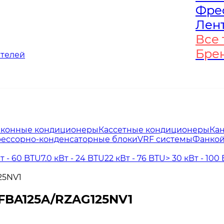
Фре
Фре
Лен
Лен
Все 
Все 
Бре
Бре
ателей
конные кондиционеры
Кассетные кондиционеры
Ка
ессорно-конденсаторные блоки
VRF системы
Фанко
Вт - 60 BTU
7.0 кВт - 24 BTU
22 кВт - 76 BTU
> 30 кВт - 100
25NV1
FBA125A/RZAG125NV1