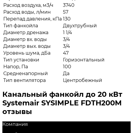
Расход воздуха, м3/ч
3740
Расход воды, л/мин
57
Перепад давления, кПа
130
Тип фанкойла
Двухтрубный
Диаметр дренажа
1 1/4
Диаметр вх. воды
3/4
Диаметр вых. воды
3/4
Уровень шума, дБа
47
Тип установки
Горизонтальный
Напор, Па
100
Средненапорный
Да
Тип вентилятора
Центробежный
Канальный фанкойл до 20 кВт
Systemair SYSIMPLE FDTH200M
отзывы
Компания