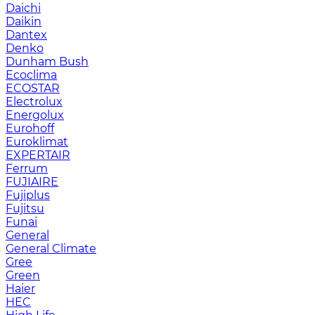
Daichi
Daikin
Dantex
Denko
Dunham Bush
Ecoclima
ECOSTAR
Electrolux
Energolux
Eurohoff
Euroklimat
EXPERTAIR
Ferrum
FUJIAIRE
Fujiplus
Fujitsu
Funai
General
General Climate
Gree
Green
Haier
HEC