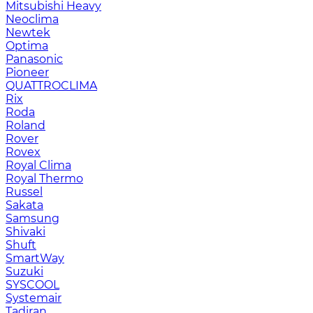
Mitsubishi Heavy
Neoclima
Newtek
Optima
Panasonic
Pioneer
QUATTROCLIMA
Rix
Roda
Roland
Rover
Rovex
Royal Clima
Royal Thermo
Russel
Sakata
Samsung
Shivaki
Shuft
SmartWay
Suzuki
SYSCOOL
Systemair
Tadiran