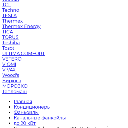
TCL
Techno
TESLA
Thermex
Thermex Energy
TICA
TORUS
Toshiba
Tosot
ULTIMA COMFORT
VETERO
VIOMI
VIVAX
Wood's
Бирюса
МОРОЗКО
Тепломаш
Главная
Кондиционеры
Фанкойлы
Канальные фанкойлы
до 20 кВт