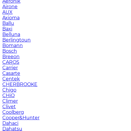
Aeronik
Airone
AUX
Axioma
Ballu
Baxi
Belluna
Berlingtoun
Bomann
Bosch
Breeon
CAROS
Carrier
Casarte
Centek
CHERBROOKE
Chigo
CHiQ
Climer
Clivet
Coolberg
Cooper&Hunter
Dahaci
Dahatsu