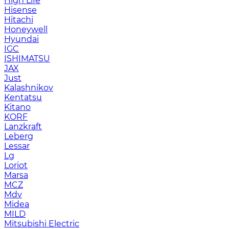
High Life
Hisense
Hitachi
Honeywell
Hyundai
IGC
ISHIMATSU
JAX
Just
Kalashnikov
Kentatsu
Kitano
KORF
Lanzkraft
Leberg
Lessar
Lg
Loriot
Marsa
MCZ
Mdv
Midea
MILD
Mitsubishi Electric