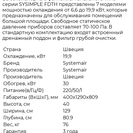
серии SYSIMPLE FDTH представлены 7 моделями
мощностью охлаждения от 6,6 до 19,9 кВт, которые
предназначены для обслуживания помещений
большой площади. Свободное статическое
давление приборов составляет 70-100 Па. В
стандартную комплектацию входят встроенный
дренажный поддон и фильтр грубой очистки.
Страна
Швеция
Охлаждение, кВт
19,9
Бренд
Systemair
Производитель
Systemair
Производитель
Швеция
Обогрев, кВт
30
Питание(в/Гц/Ф)
220/50/1
Габариты (ВxШxГ), мм
400x1290x809
Высота, см
40
Ширина, см
129
Глубина, см
80.9
Вес, кг
76
Гарантия
3 года