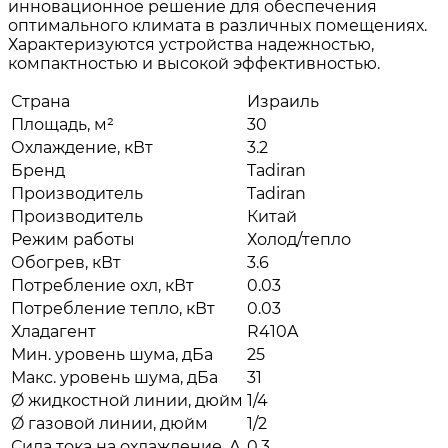
инновационное решение для обеспечения
оптимального климата в различных помещениях.
Характеризуются устройства надежностью,
компактностью и высокой эффективностью.
Страна
Израиль
Площадь, м²
30
Охлаждение, кВт
3.2
Бренд
Tadiran
Производитель
Tadiran
Производитель
Китай
Режим работы
Холод/тепло
Обогрев, кВт
3.6
Потребление охл, кВт
0.03
Потребление тепло, кВт
0.03
Хладагент
R410A
Мин. уровень шума, дБа
25
Макс. уровень шума, дБа
31
Ø жидкостной линии, дюйм
1/4
Ø газовой линии, дюйм
1/2
Сила тока на охлаждение, А
0.3