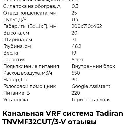
Сила тока на обогрев, А
0.3
Отвод конденсата, мм
25
Пульт Д/У
Да
Габариты (ВxШxГ), мм
200x710x462
Высота, см
20
Ширина, см
71
Глубина, см
46.2
Вес, кг
19
Гарантия
5 лет
Подключение питания
Внутренний блок
Расход воздуха, м3/ч
550
Напор, Па
30
Голосовой помощник
Google Assistant
Питание, В
220
Установка
Горизонтальная
Канальная VRF система Tadiran
TNVMF32CUT/3-V отзывы