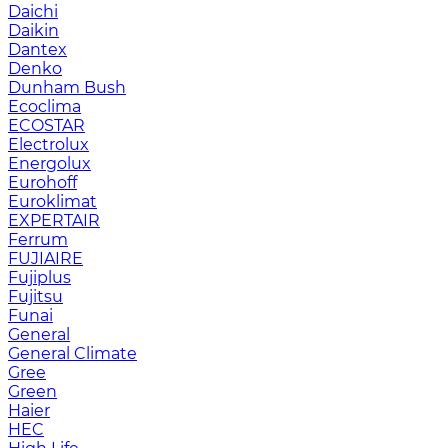
Daichi
Daikin
Dantex
Denko
Dunham Bush
Ecoclima
ECOSTAR
Electrolux
Energolux
Eurohoff
Euroklimat
EXPERTAIR
Ferrum
FUJIAIRE
Fujiplus
Fujitsu
Funai
General
General Climate
Gree
Green
Haier
HEC