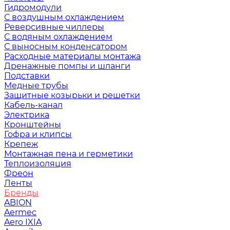
Гидромодули
С воздушным охлаждением
Реверсивные чиллеры
С водяным охлаждением
С выносным конденсатором
Расходные материалы монтажа
Дренажные помпы и шланги
Подставки
Медные трубы
Защитные козырьки и решетки
Кабель-канал
Электрика
Кронштейны
Гофра и клипсы
Крепеж
Монтажная пена и герметики
Теплоизоляция
Фреон
Ленты
Бренды
ABION
Aermec
Aero IXIA