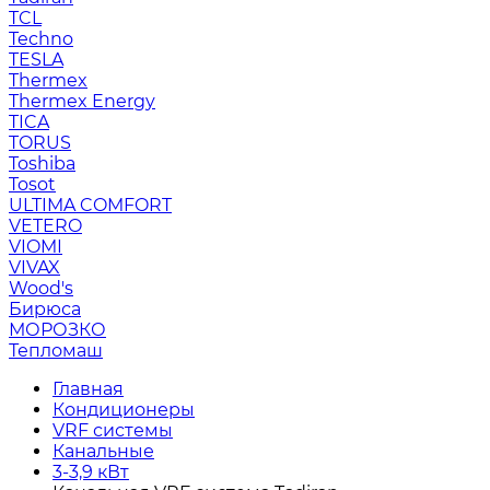
TCL
Techno
TESLA
Thermex
Thermex Energy
TICA
TORUS
Toshiba
Tosot
ULTIMA COMFORT
VETERO
VIOMI
VIVAX
Wood's
Бирюса
МОРОЗКО
Тепломаш
Главная
Кондиционеры
VRF системы
Канальные
3-3,9 кВт