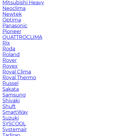
Mitsubishi Heavy
Neoclima
Newtek
Optima
Panasonic
Pioneer
QUATTROCLIMA
Rix
Roda
Roland
Rover
Rovex
Royal Clima
Royal Thermo
Russel
Sakata
Samsung
Shivaki
Shuft
SmartWay
Suzuki
SYSCOOL
Systemair
Tadiran