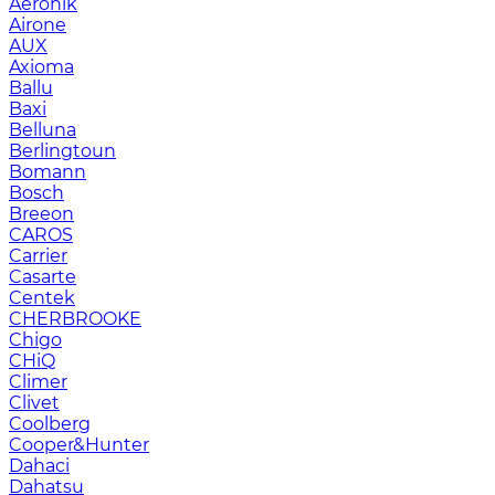
Aeronik
Airone
AUX
Axioma
Ballu
Baxi
Belluna
Berlingtoun
Bomann
Bosch
Breeon
CAROS
Carrier
Casarte
Centek
CHERBROOKE
Chigo
CHiQ
Climer
Clivet
Coolberg
Cooper&Hunter
Dahaci
Dahatsu