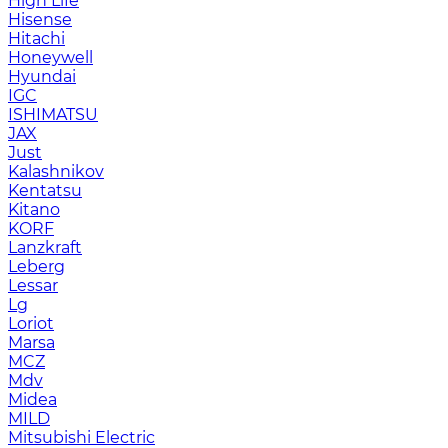
High Life
Hisense
Hitachi
Honeywell
Hyundai
IGC
ISHIMATSU
JAX
Just
Kalashnikov
Kentatsu
Kitano
KORF
Lanzkraft
Leberg
Lessar
Lg
Loriot
Marsa
MCZ
Mdv
Midea
MILD
Mitsubishi Electric